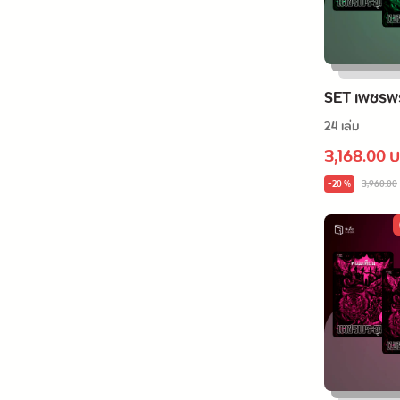
SET เพชรพร
เล่ม 25-48 
24
เล่ม
3,168.00 
-20 %
3,960.00