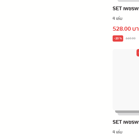
SET เพชรพ
มงกุฎไพร เ
4
เล่ม
528.00 บ
-20 %
660.00
SET เพชรพร
ปางบรรพ์ เ
4
เล่ม