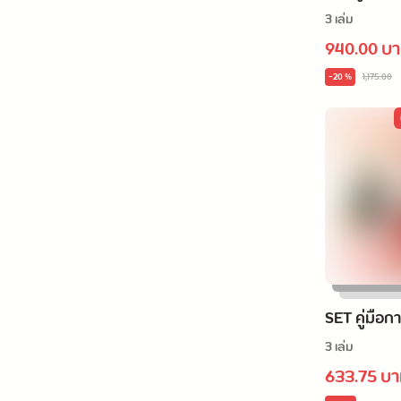
ของซุปตาร์ต
3
เล่ม
940.00 บ
(จบ)
-20 %
1,175.00
SET คู่มือ
นักกิน เล่ม 
3
เล่ม
633.75 บ