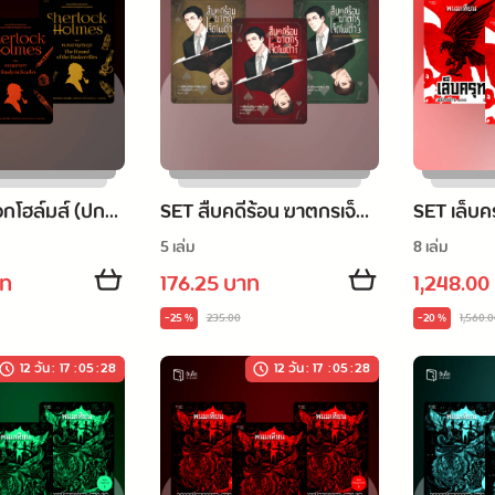
อกโฮล์มส์ (ปก
SET สืบคดีร้อน ฆาตกรเจ็ด
SET เล็บคร
9
โพดำ เล่ม 1-5
5
เล่ม
8
เล่ม
าท
176.25 บาท
1,248.00
-25 %
235.00
-20 %
1,560.
12 วัน
:
17
:
05
:
27
12 วัน
:
17
:
05
:
27