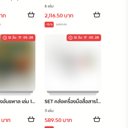
 1-4 (จบ)
แต่ไฉนกลายเป็นแสงจันทร์
6
เล่ม
บาท
2,116.50 บาท
ขาวของพระเอก เล่ม 1-6
0
-15 %
2,490.00
(จบ)
12 วัน
:
17
:
05
:
27
12 วัน
:
17
:
05
:
27
งอันธพาล เล่ม 1-
SET คลังเครื่องมือสื่อสารได้
ตัดสินใจดี มีไอเดีย
3
เล่ม
 บาท
589.50 บาท