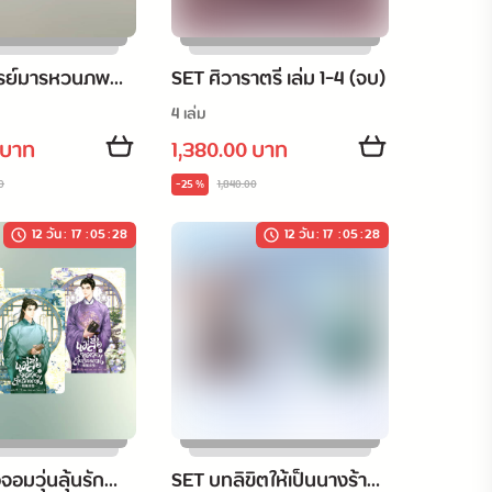
รย์มารหวนภพ
SET ศิวาราตรี เล่ม 1-4 (จบ)
จบ)
4
เล่ม
 บาท
1,380.00 บาท
0
-25 %
1,840.00
12 วัน
:
17
:
05
:
27
12 วัน
:
17
:
05
:
27
อจอมวุ่นลุ้นรัก
SET บทลิขิตให้เป็นนางร้าย