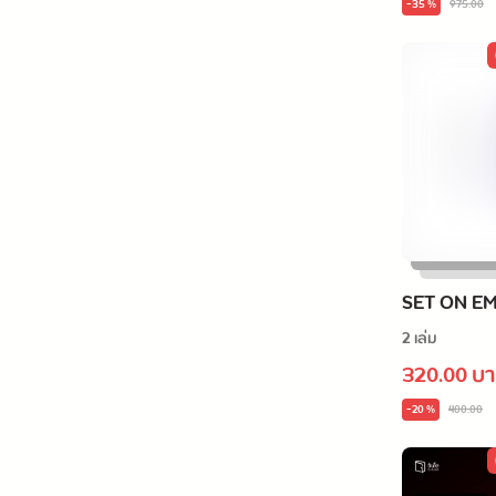
-35 %
975.00
SET ON E
RESPECT
2
เล่ม
320.00 บ
-20 %
400.00