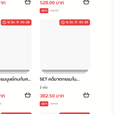
บาท
528.00 บาท
-20 %
660.00
12 วัน
:
17
:
05
:
27
12 วัน
:
17
:
05
:
27
รมนุษย์กบกับศพ
SET คดีฆาตกรรมใน
ม 1-3 (จบ)
คฤหาสน์หน้ากากมหัศจรรย์
2
เล่ม
บาท
382.50 บาท
เล่ม 1-2
00
-25 %
510.00