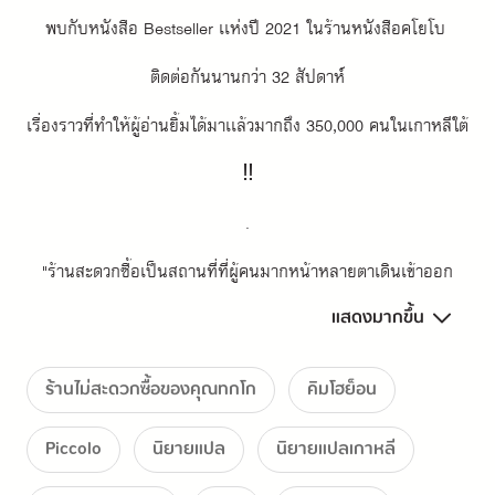
พบกับหนังสือ Bestseller เเห่งปี 2021 ในร้านหนังสือคโยโบ 
ติดต่อกันนานกว่า 32 สัปดาห์
เรื่องราวที่ทำให้ผู้อ่านยิ้มได้มาเเล้วมากถึง 350,000 คนในเกาหลีใต้ 
‼
.
"ร้านสะดวกซื้อเป็นสถานที่ที่ผู้คนมากหน้าหลายตาเดินเข้าออก
แสดงมากขึ้น
มันคือสถานที่ที่ทุกคน ไม่ว่าลูกค้าหรือพนักงานจะหยุดชั่วครู่ก่อนจะ
เดินต่อไป
ร้านไม่สะดวกซื้อของคุณทกโก
คิมโฮย็อน
เป็นดังปั๊มน้ำมันที่เเวะมาเพื่อเติมให้เต็ม ที่นี่...ผมไม่ได้เเค่มาเติม
Piccolo
นิยายแปล
นิยายแปลเกาหลี
น้ำมันเท่านั้น