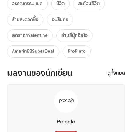
วรรณกรรมแปล
ชีวิต
สะท้อนชีวิต
เเต่มาซ่อมรถด้วย เมื่อซ่อมเสร็จเเล้วก็ต้องเดินทางต่อ"
.
ร้านสะดวกซื้อ
อมรินทร์
ออลเวย์ส
 ร้านสะดวกซื้อเล็กๆ ในแขวงช็องพา ย่านที่ซึ่งที่ดินไม่แพง
ลดราคาValentine
อ่านอีบุ๊กฮีลใจ
เท่าคังนัมหรืออับกูจอง
Amarin88SuperDeal
ProPinto
แถมคนที่อาศัยส่วนใหญ่ก็เป็นผู้สูงอายุ ไม่ก็นักศึกษาที่อาศัยอยู่ใน
ผลงานของนักเขียน
หอพัก
ดูทั้งหมด
วันหนึ่งชายร่างใหญ่เหมือนหมี ผู้เคยเป็นคนไร้บ้านกินนอนอยู่ใน
สถานีรถไฟโซล
ปรากฏตัวขึ้นที่ร้านสะดวกซื้อแห่งนี้ในฐานะพนักงานพาร์ตไทม์กะ
Piccolo
กลางคืน