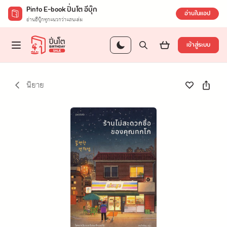
Pinto E-book ปิ่นโต อีบุ๊ก
อ่านในแอป
อ่านอีบุ๊กทุกแนวกว่าแสนเล่ม
เข้าสู่ระบบ
นิยาย