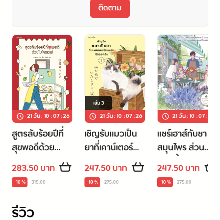
.
ติดตาม
หลังจากนั้นสายลมแห่งการเปลี่ยนแปลงอันแสนสดชื่นก็เริ่มก่อตัว
ขึ้น
ผู้คนหลากหลายต่างแวะมาหาที่ร้านสะดวกซื้อ
ซึ่งเป็นพื้นที่ที่มีเส้นกั้นบางๆ ระหว่างโซนปลอดภัยตัวเองกับพื้นที่
เล่ม
3
สาธารณะ
21 วัน
:
10
:
07
:
26
21 วัน
:
10
:
07
:
26
21 วัน
:
10
:
07
:
26
สูตรลับร้อยปีที่
เชิญรับแมวเป็น
แชร์เฮาส์กับชา
พวกเขาเหล่านั้นต่างก็ได้รับคำปลอบโยน ในวันอันแสนเหนื่อยล้า
สุขพอดีด้วย
ยาที่เคาน์เตอร์
สมุนไพร ส่วน
จากชายไร้บ้านคนนี้
ไมโครเวฟ
ด้านหน้าได้เลย
ผสมฟื้นฟูใจใน
283.50 บาท
247.50 บาท
247.50 บาท
ครับ 3
วันที่อ่อนล้า
.
-10 %
315.00
-10 %
275.00
-10 %
275.00
คิมโฮย็อน เขียน
รีวิว