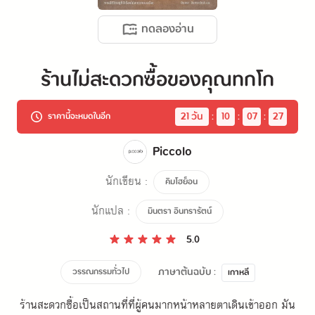
ทดลองอ่าน
ร้านไม่สะดวกซื้อของคุณทกโก
21
 วัน
:
10
:
07
:
27
ราคานี้จะหมดในอีก
Piccolo
นักเขียน :
คิมโฮย็อน
นักแปล :
มินตรา อินทรารัตน์
5.0
ภาษาต้นฉบับ :
วรรณกรรมทั่วไป
เกาหลี
ร้านสะดวกซื้อเป็นสถานที่ที่ผู้คนมากหน้าหลายตาเดินเข้าออก มัน