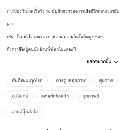
การป้องกันโรคเรื้อรัง 15 อันดับแรกของการเสียชีวิตก่อนเวลาอัน
ควร 
เช่น  โรคหัวใจ มะเร็ง เบาหวาน ความดันโลหิตสูง ฯลฯ
ซึ่งคร่าชีวิตผู้คนนับล้านทั่วโลกในแต่ละปี
แสดงมากขึ้น
.
แต่เรื่องแบบนี้จะไม่เกิดขึ้นอีก 
คัมภีร์ชนะทุกโรค
การดูแลสุขภาพ
สุขภาพ
เมื่อคุณรู้ว่าอาหารชนิดใดที่ควรกิน
อมรินทร์
amarinhealth
สุขภาพดี
และพฤติกรรมการใช้ชีวิตแบบใดที่ควรเปลี่ยน 
อ่านอีบุ๊กฮีลใจ
เพื่อป้องกันโรคและเปลี่ยนแปลงยีนของเรา
ให้กลับมามีชีวิตที่แข็งแรงและยืนยาวขึ้น