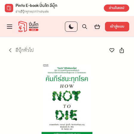
Pinto E-book ปิ่นโต อีบุ๊ก
อ่านในแอป
อ่านอีบุ๊กทุกแนวกว่าแสนเล่ม
เข้าสู่ระบบ
อีบุ๊กทั่วไป