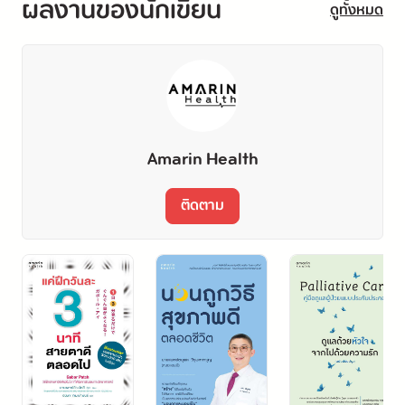
ผลงานของนักเขียน
ดูทั้งหมด
.
จงกินอย่างมีสติและมีความเข้าใจ
แล้วคำนึงถึงที่มาทั้งหลายที่นำมาสู่อาหารตรงหน้าคุณ
และใช้หนังสือเล่มนี้เป็นแนวทางที่เตือน
Amarin Health
ให้ตระหนักถึงความไม่ปลอดภัยของอาหารในปัจจุบัน
ติดตาม
และเมื่อคุณสามารถปรับเปลี่ยนการกิน
ให้มีคุณค่าและปลอดภัยยิ่งขึ้นได้แล้ว
คุณก็จะพลิกผันความเสี่ยงของการเกิดโรคภัยทั้งหลายได้
นี่คือหัวใจสำคัญของ #
คัมภีร์ชนะทุกโรค
‼