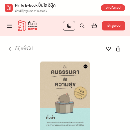
Pinto E-book ปิ่นโต อีบุ๊ก
อ่านในแอป
อ่านอีบุ๊กทุกแนวกว่าแสนเล่ม
เข้าสู่ระบบ
อีบุ๊กทั่วไป