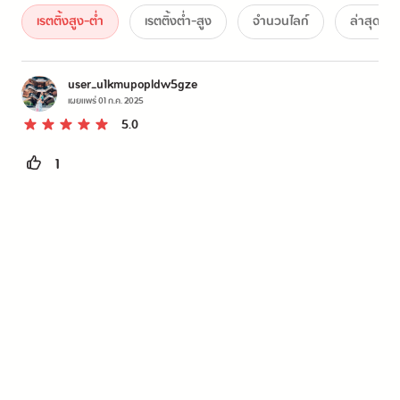
เรตติ้งสูง-ต่ำ
เรตติ้งต่ำ-สูง
จำนวนไลก์
ล่าสุด
user_u1kmupopldw5gze
เผยแพร่
01 ก.ค. 2025
5.0
1