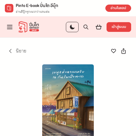
Pinto E-book ปิ่นโต อีบุ๊ก
อ่านในแอป
อ่านอีบุ๊กทุกแนวกว่าแสนเล่ม
เข้าสู่ระบบ
นิยาย