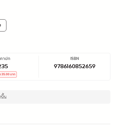
e
าคาปก
ISBN
235
9786160852659
ด
35.00
บาท
นั้น