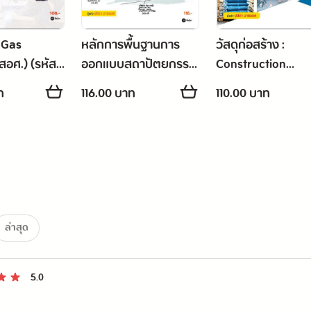
: Gas
หลักการพื้นฐานการ
วัสดุก่อสร้าง :
สอศ.) (รหัส
ออกแบบสถาปัตยกรรม
Construction
3-2026)
: Basic Principles of
Materials (สอศ.) (
ท
116.00 บาท
110.00 บาท
Architectural Design
วิชา 20121-2023)
(สอศ.) (รหัสวิชา 20121-
2025)
ล่าสุด
5.0