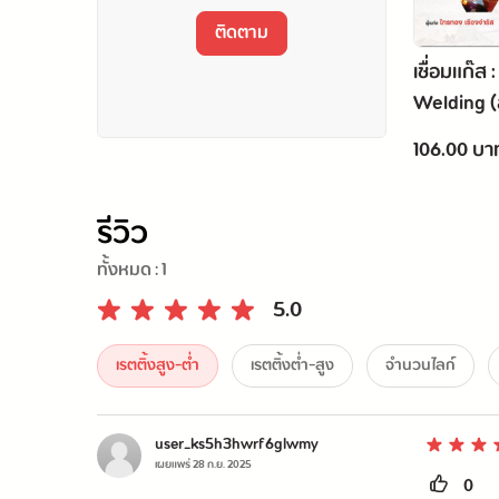
 - อดีตอาจารย์ Harvard Medical School, USA
ติดตาม
เชื่อมแก๊ส 
Welding (
 - YouTuber การแพทย์ชื่อกังที่มีผู้ติดตามกว่า 640,000 คน
วิชา 2010
106.00 บา
รีวิว
ทั้งหมด :
1
5.0
เรตติ้งสูง-ต่ำ
เรตติ้งต่ำ-สูง
จำนวนไลก์
user_ks5h3hwrf6glwmy
เผยแพร่
28 ก.ย. 2025
0