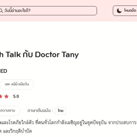
200.0
โหมดมืด
h Talk กับ Doctor Tany
-ED
นพ. ธนีย์ ธนียวัน
5.0
ภาษาต้นฉบับ :
ะความงาม
ไทย
าพและโรคภัยใกล้ตัว ที่คนทั่วโลกกำลังเผชิญอยู่ในยุคปัจจุบัน จากประสบก
 และวิกฤติบำบัด