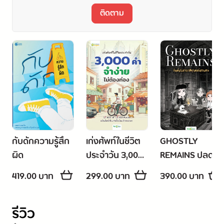
ติดตาม
กับดักความรู้สึก
เก่งศัพท์ในชีวิต
GHOSTLY
ผิด
ประจำวัน 3,000
REMAINS ปลด
คำ จำง่ายไม่ต้อง
พันธนาการดวง
419.00 บาท
299.00 บาท
390.00 บาท
ท่อง
วิญญาณหลังค
วามตาย
รีวิว