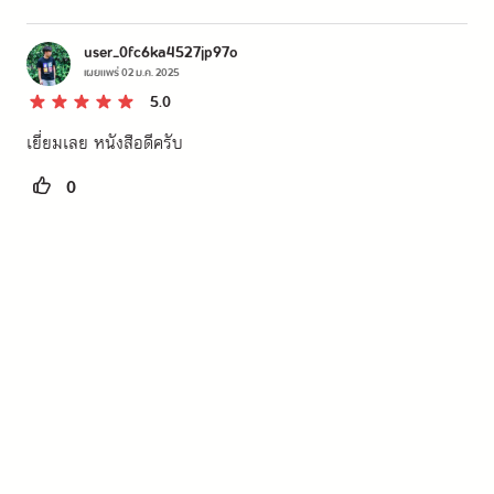
user_0fc6ka4527jp97o
เผยแพร่
02 ม.ค. 2025
5.0
เยี่ยมเลย หนังสือดีครับ
0