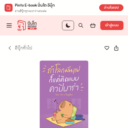
Pinto E-book ปิ่นโต อีบุ๊ก
อ่านในแอป
อ่านอีบุ๊กทุกแนวกว่าแสนเล่ม
เข้าสู่ระบบ
อีบุ๊กทั่วไป