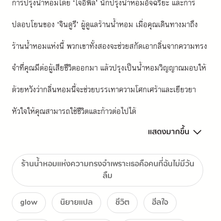
การปรุงน้ำหอมโดย ‘โจอีพึล’ นักปรุงน้ำหอมอัจฉริยะ และการ
ปลอบโยนของ ‘จินดูรี’ ผู้ดูแลร้านน้ำหอม เมื่อคุณเดินทางมาถึง
ร้านน้ำหอมแห่งนี้ พวกเขาทั้งสองจะช่วยสกัดเอากลิ่นจากความทรง
จำที่คุณมีต่อผู้เสียชีวิตออกมา แล้วปรุงเป็นน้ำหอมวิญญาณมอบให้
ด้วยหวังว่ากลิ่นหอมนี้จะช่วยบรรเทาความโศกเศร้าและเยียวยา
หัวใจให้คุณสามารถใช้ชีวิตและก้าวต่อไปได้
แสดงมากขึ้น
ร้านน้ำหอมแห่งความทรงจำเพราะเธอคือคนที่ฉันไม่มีวัน
ลืม
glow
นิยายแปล
ชีวิต
ฮีลใจ