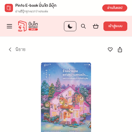
Pinto E-book ปิ่นโต อีบุ๊ก
อ่านในแอป
อ่านอีบุ๊กทุกแนวกว่าแสนเล่ม
เข้าสู่ระบบ
นิยาย