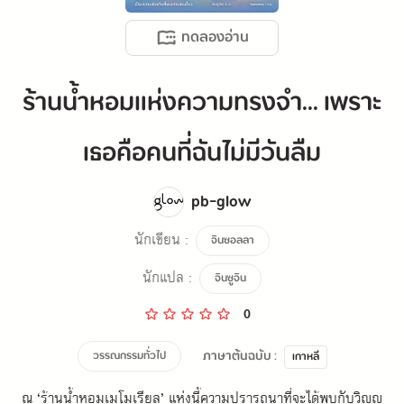
ทดลองอ่าน
ร้านน้ำหอมแห่งความทรงจำ... เพราะ
เธอคือคนที่ฉันไม่มีวันลืม
pb-glow
นักเขียน :
จินซอลลา
นักแปล :
จินซูจิน
0
ภาษาต้นฉบับ :
วรรณกรรมทั่วไป
เกาหลี
ณ ‘ร้านน้ำหอมเมโมเรียล’ แห่งนี้ความปรารถนาที่จะได้พบกับวิญญ