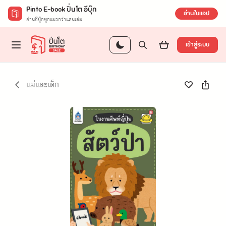
Pinto E-book ปิ่นโต อีบุ๊ก
อ่านในแอป
อ่านอีบุ๊กทุกแนวกว่าแสนเล่ม
เข้าสู่ระบบ
แม่และเด็ก