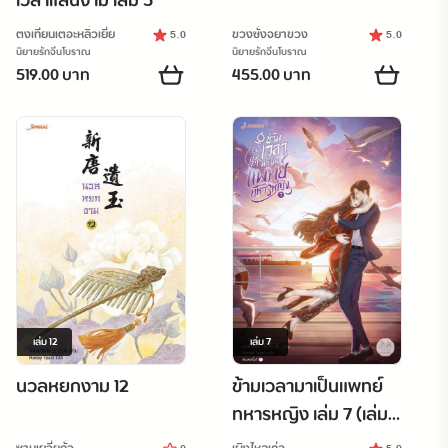
เวลาแสนงาม เล่ม 5
ตงเทียนเตอะหลิ่วเยี่ย
ขวงซั่งจยาขวง
5.0
5.0
นิยายรักจีนโบราณ
นิยายรักจีนโบราณ
519.00 บาท
455.00 บาท
เล่ม
12
เล่ม
7
นวลหยกงาม 12
ข้ามเวลามาเป็นแพทย์
ทหารหญิง เล่ม 7 (เล่ม
จบ)