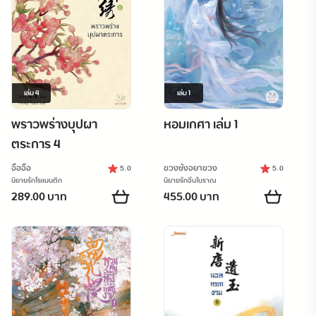
เล่ม
4
เล่ม
1
พราวพร่างบุปผา
หอมเกศา เล่ม 1
ตระการ 4
จือจือ
ขวงซั่งจยาขวง
5.0
5.0
นิยายรักโรแมนติก
นิยายรักจีนโบราณ
289.00 บาท
455.00 บาท