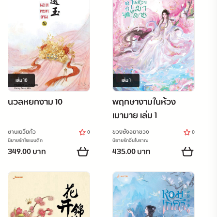
เล่ม
10
เล่ม
1
นวลหยกงาม 10
พฤกษางามในห้วง
เมามาย เล่ม 1
ซานเยวี่ยกั่ว
ขวงซั่งจยาขวง
0
0
นิยายรักโรแมนติก
นิยายรักจีนโบราณ
349.00 บาท
435.00 บาท