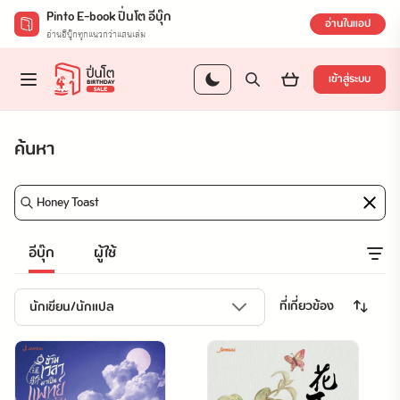
ค้นหา | ปิ่นโต อีบุ๊ก ร้านหนังสือหิ้วได้ ซื้อ-ขาย-อ่านอีบุ๊ก นิยาย การ์ตูน โค้
Pinto E-book ปิ่นโต อีบุ๊ก
อ่านในแอป
อ่านอีบุ๊กทุกแนวกว่าแสนเล่ม
เข้าสู่ระบบ
ค้นหา
อีบุ๊ก
ผู้ใช้
ที่เกี่ยวข้อง
นักเขียน/นักแปล