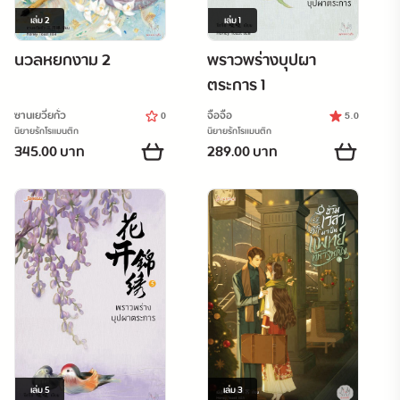
เล่ม
2
เล่ม
1
นวลหยกงาม 2
พราวพร่างบุปผา
ตระการ 1
ซานเยวี่ยกั่ว
จือจือ
0
5.0
นิยายรักโรแมนติก
นิยายรักโรแมนติก
345.00 บาท
289.00 บาท
เล่ม
5
เล่ม
3