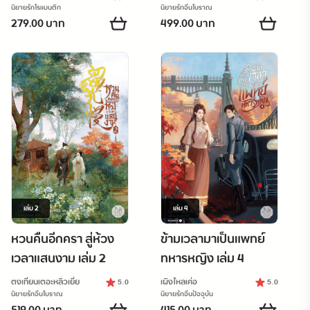
นิยายรักโรแมนติก
นิยายรักจีนโบราณ
279.00 บาท
499.00 บาท
เล่ม
2
เล่ม
4
หวนคืนอีกครา สู่ห้วง
ข้ามเวลามาเป็นแพทย์
เวลาแสนงาม เล่ม 2
ทหารหญิง เล่ม 4
ตงเทียนเตอะหลิ่วเยี่ย
เผิงไหลเค่อ
5.0
5.0
นิยายรักจีนโบราณ
นิยายรักจีนปัจจุบัน