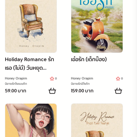
Holiday Romance รัก
เอ๋อรัก (เด็กบ๊อง)
เธอ (ไม่มี) วันหยุด
#Season 2
Honey Orapim
Honey Orapim
0
0
นิยายรักโรแมนติก
นิยายรักอิโรติก
59.00 บาท
159.00 บาท