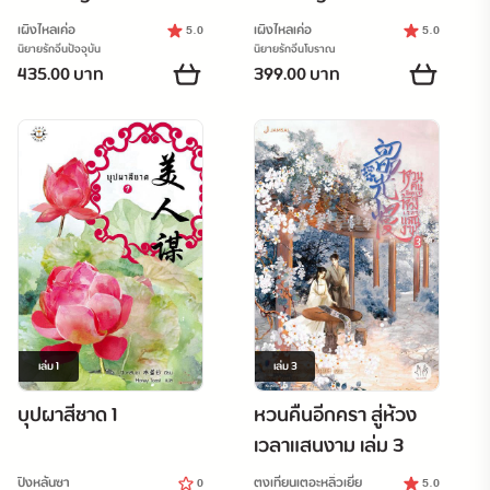
เผิงไหลเค่อ
เผิงไหลเค่อ
5.0
5.0
นิยายรักจีนปัจจุบัน
นิยายรักจีนโบราณ
435.00 บาท
399.00 บาท
เล่ม
1
เล่ม
3
บุปผาสีชาด 1
หวนคืนอีกครา สู่ห้วง
เวลาแสนงาม เล่ม 3
ปิงหลันซา
ตงเทียนเตอะหลิ่วเยี่ย
0
5.0