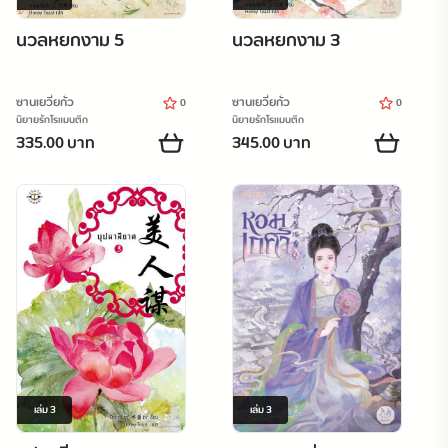
นวลหยกงาม 5
นวลหยกงาม 3
ซานเยวี่ยกั่ว
ซานเยวี่ยกั่ว
0
0
นิยายรักโรแมนติก
นิยายรักโรแมนติก
335.00 บาท
345.00 บาท
เล่ม
3
เล่ม
3