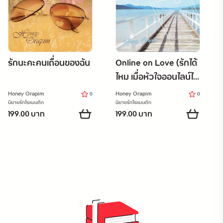
รักนะคะคนเถื่อนของฉัน
Online on Love (รักได้
ไหม เมื่อหัวใจออนไลน์ไป
หาเธอ)
Honey Orapim
Honey Orapim
0
0
นิยายรักโรแมนติก
นิยายรักโรแมนติก
199.00 บาท
199.00 บาท