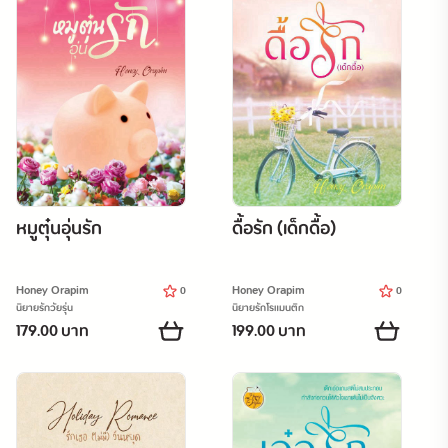
หมูตุ๋นอุ่นรัก
ดื้อรัก (เด็กดื้อ)
Honey Orapim
Honey Orapim
0
0
นิยายรักวัยรุ่น
นิยายรักโรแมนติก
179.00 บาท
199.00 บาท