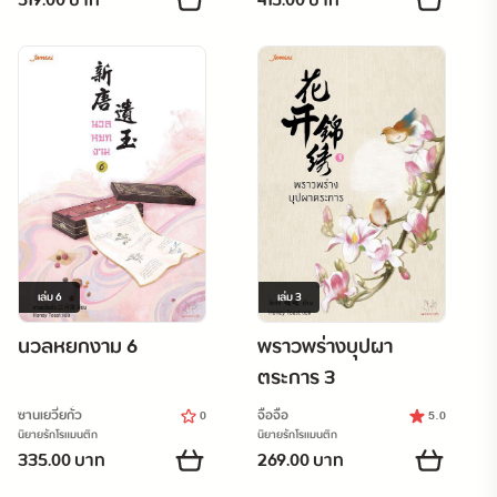
519.00 บาท
415.00 บาท
เล่ม
6
เล่ม
3
นวลหยกงาม 6
พราวพร่างบุปผา
ตระการ 3
ซานเยวี่ยกั่ว
จือจือ
0
5.0
นิยายรักโรแมนติก
นิยายรักโรแมนติก
335.00 บาท
269.00 บาท