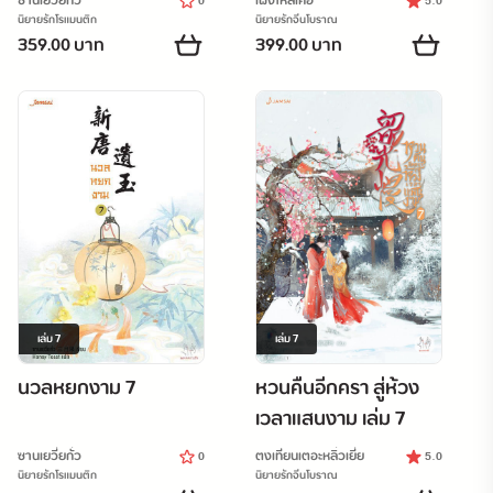
ซานเยวี่ยกั่ว
เผิงไหลเค่อ
0
5.0
นิยายรักโรแมนติก
นิยายรักจีนโบราณ
359.00 บาท
399.00 บาท
เล่ม
7
เล่ม
7
นวลหยกงาม 7
หวนคืนอีกครา สู่ห้วง
เวลาแสนงาม เล่ม 7
ซานเยวี่ยกั่ว
ตงเทียนเตอะหลิ่วเยี่ย
0
5.0
นิยายรักโรแมนติก
นิยายรักจีนโบราณ