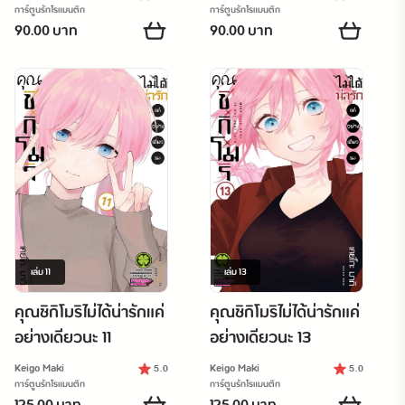
การ์ตูนรักโรแมนติก
การ์ตูนรักโรแมนติก
90.00 บาท
90.00 บาท
เล่ม
11
เล่ม
13
คุณชิกิโมริไม่ได้น่ารักแค่
คุณชิกิโมริไม่ได้น่ารักแค่
อย่างเดียวนะ 11
อย่างเดียวนะ 13
Keigo Maki
Keigo Maki
5.0
5.0
การ์ตูนรักโรแมนติก
การ์ตูนรักโรแมนติก