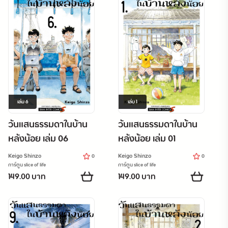
เล่ม
6
เล่ม
1
วันแสนธรรมดาในบ้าน
วันแสนธรรมดาในบ้าน
หลังน้อย เล่ม 06
หลังน้อย เล่ม 01
Keigo Shinzo
Keigo Shinzo
0
0
การ์ตูน slice of life
การ์ตูน slice of life
149.00 บาท
149.00 บาท