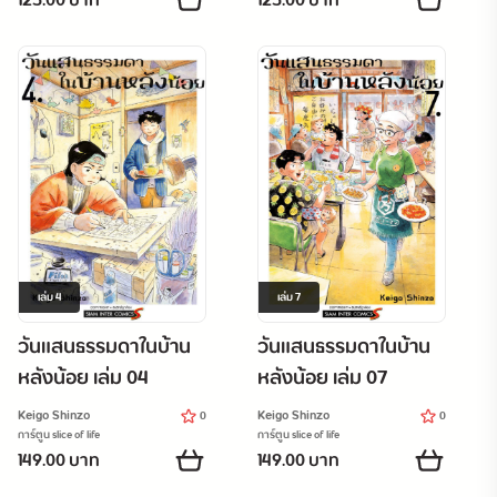
125.00 บาท
125.00 บาท
เล่ม
4
เล่ม
7
วันแสนธรรมดาในบ้าน
วันแสนธรรมดาในบ้าน
หลังน้อย เล่ม 04
หลังน้อย เล่ม 07
Keigo Shinzo
Keigo Shinzo
0
0
การ์ตูน slice of life
การ์ตูน slice of life
149.00 บาท
149.00 บาท