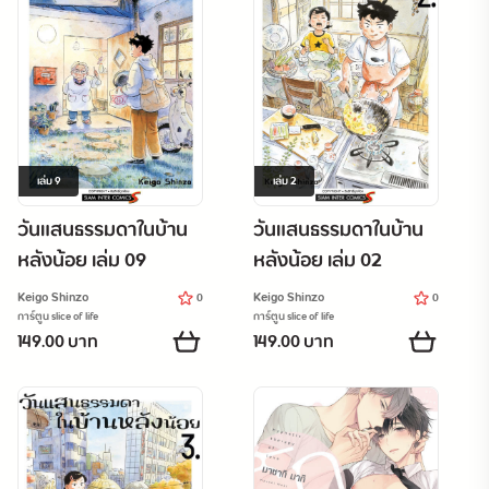
เล่ม
9
เล่ม
2
วันแสนธรรมดาในบ้าน
วันแสนธรรมดาในบ้าน
หลังน้อย เล่ม 09
หลังน้อย เล่ม 02
Keigo Shinzo
Keigo Shinzo
0
0
การ์ตูน slice of life
การ์ตูน slice of life
149.00 บาท
149.00 บาท