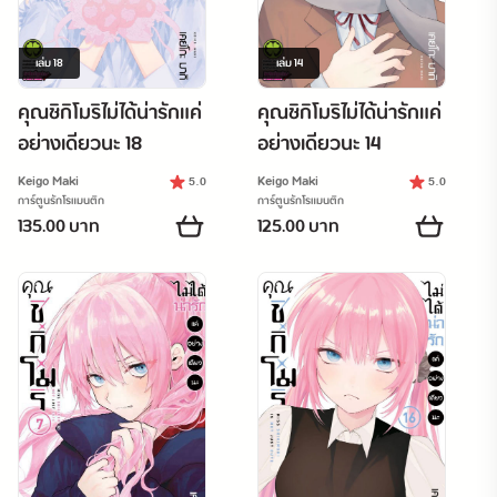
เล่ม
18
เล่ม
14
คุณชิกิโมริไม่ได้น่ารักแค่
คุณชิกิโมริไม่ได้น่ารักแค่
อย่างเดียวนะ 18
อย่างเดียวนะ 14
Keigo Maki
Keigo Maki
5.0
5.0
การ์ตูนรักโรแมนติก
การ์ตูนรักโรแมนติก
135.00 บาท
125.00 บาท