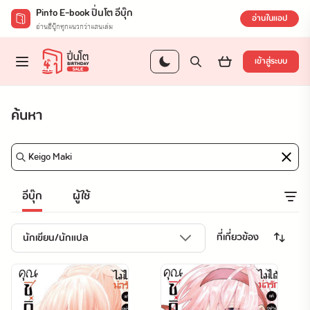
ค้นหา | ปิ่นโต อีบุ๊ก ร้านหนังสือหิ้วได้ ซื้อ-ขาย-อ่านอีบุ๊ก นิยาย การ์ตูน โค้
Pinto E-book ปิ่นโต อีบุ๊ก
อ่านในแอป
อ่านอีบุ๊กทุกแนวกว่าแสนเล่ม
เข้าสู่ระบบ
ค้นหา
อีบุ๊ก
ผู้ใช้
ที่เกี่ยวข้อง
นักเขียน/นักแปล