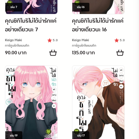
เล่ม
7
เล่ม
16
คุณชิกิโมริไม่ได้น่ารักแค่
คุณชิกิโมริไม่ได้น่ารักแค่
อย่างเดียวนะ 7
อย่างเดียวนะ 16
Keigo Maki
Keigo Maki
5.0
5.0
การ์ตูนรักโรแมนติก
การ์ตูนรักโรแมนติก
90.00 บาท
135.00 บาท
เล่ม
19
เล่ม
17