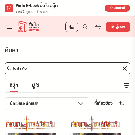
ค้นหา | ปิ่นโต อีบุ๊ก ร้านหนังสือหิ้วได้ ซื้อ-ขาย-อ่านอีบุ๊ก นิยาย การ์ตูน โค้
Pinto E-book ปิ่นโต อีบุ๊ก
อ่านในแอป
อ่านอีบุ๊กทุกแนวกว่าแสนเล่ม
เข้าสู่ระบบ
ค้นหา
อีบุ๊ก
ผู้ใช้
ที่เกี่ยวข้อง
นักเขียน/นักแปล