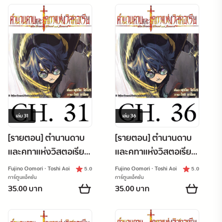
เล่ม
31
เล่ม
36
[รายตอน] ตำนานดาบ
[รายตอน] ตำนานดาบ
และคทาแห่งวิสตอเรีย
และคทาแห่งวิสตอเรีย
ตอน 31
ตอน 36
Fujino Oomori · Toshi Aoi
Fujino Oomori · Toshi Aoi
5.0
5.0
การ์ตูนแอ็คชั่น
การ์ตูนแอ็คชั่น
35.00 บาท
35.00 บาท