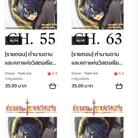
เล่ม
56
เล่ม
64
[รายตอน] ตำนานดาบ
[รายตอน] ตำนานดาบ
และคทาแห่งวิสตอเรีย
และคทาแห่งวิสตอเรีย
ตอน 55
ตอน 63
Omori · Toshi Aoi
Omori · Toshi Aoi
5.0
5.0
การ์ตูนแอ็คชั่น
การ์ตูนแอ็คชั่น
35.00 บาท
35.00 บาท