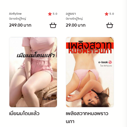
Airflyline
อสูรเงา
5.0
5.0
นิยายรักผู้ใหญ่
นิยายรักผู้ใหญ่
249.00 บาท
29.00 บาท
เมียผมโดนแล้ว
เพลิงสวาทหมอพราว
นภา