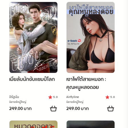
เมียลับนักขับแชมป์โลก
เงาไฟใต้สายหมอก :
คุณหนูหลงดอย
จิรัฐนัน
Airflyline
5.0
5.0
นิยายรักผู้ใหญ่
นิยายรักผู้ใหญ่
249.00 บาท
249.00 บาท