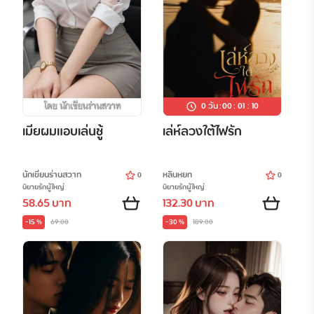
0 วัน
:
00
:
01
:
08
เมียผมแอบเล่นชู้
เล่ห์ลวงใต้ไฟรัก
นักเขียนร่านสวาท
หลินหยก
0
0
นิยายรักผู้ใหญ่
นิยายรักผู้ใหญ่
58.65 บาท
132.30 บาท
-15 %
69.00
-30 %
189.00