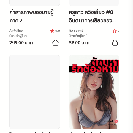
คำสารภาพของชายชู้
ครูสาว สวิงเสียว #8
ภาค 2
จินตนาการเสียวของ
ผัว/สัมนาพาเสียว
Airflyline
ทิวา ราตรี
5.0
0
นิยายรักผู้ใหญ่
นิยายรักผู้ใหญ่
249.00 บาท
39.00 บาท