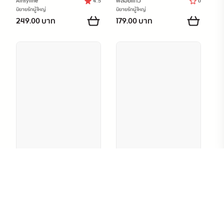
Airflyline
พลอยแก้ว
4.5
0
นิยายรักผู้ใหญ่
นิยายรักผู้ใหญ่
249.00 บาท
179.00 บาท
เพื่อนกัน มันก็เสียวดีนะ
The End ตอนจบของ
( 4P )
เรื่องคือเราไม่เคยรักกัน
NC Girl
อัยย์ณีรา
0
0
นิยายรักผู้ใหญ่
นิยายรักผู้ใหญ่