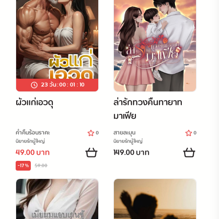
23 วัน
:
00
:
01
:
08
ผัวแก่เอวดุ
ล่ารักทวงคืนทายาท
มาเฟีย
ค่ำคืนร้อนราคะ
สายละมุน
0
0
นิยายรักผู้ใหญ่
นิยายรักผู้ใหญ่
49.00 บาท
149.00 บาท
-17 %
59.00