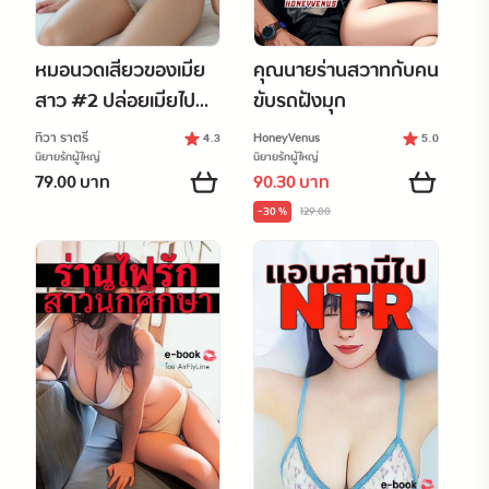
หมอนวดเสียวของเมีย
คุณนายร่านสวาทกับคน
สาว #2 ปล่อยเมียไป
ขับรถฝังมุก
เสียวกับหมอ
ทิวา ราตรี
HoneyVenus
4.3
5.0
นิยายรักผู้ใหญ่
นิยายรักผู้ใหญ่
79.00 บาท
90.30 บาท
-30 %
129.00