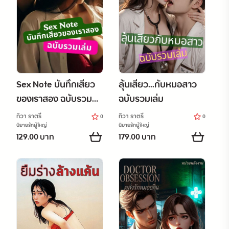
Sex Note บันทึกเสียว
ลุ้นเสียว...กับหมอสาว
ของเราสอง ฉบับรวม
ฉบับรวมเล่ม
เล่ม
ทิวา ราตรี
ทิวา ราตรี
0
0
นิยายรักผู้ใหญ่
นิยายรักผู้ใหญ่
129.00 บาท
179.00 บาท