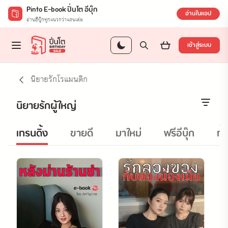
Pinto E-book ปิ่นโต อีบุ๊ก
อ่านในแอป
อ่านอีบุ๊กทุกแนวกว่าแสนเล่ม
เข้าสู่ระบบ
นิยายรักโรแมนติก
นิยายรักผู้ใหญ่
เทรนดิ้ง
ขายดี
มาใหม่
ฟรีอีบุ๊ก
ทั