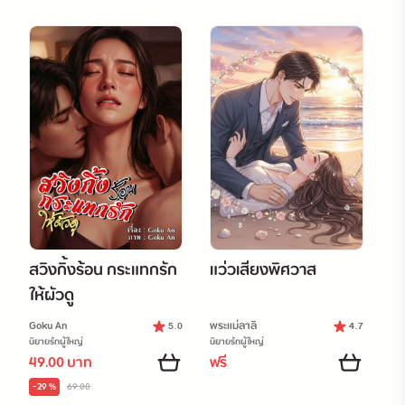
สวิงกิ้งร้อน กระแทกรัก
แว่วเสียงพิศวาส
ให้ผัวดู
Goku An
พระแม่ลาลิ
5.0
4.7
นิยายรักผู้ใหญ่
นิยายรักผู้ใหญ่
49.00 บาท
ฟรี
-29 %
69.00