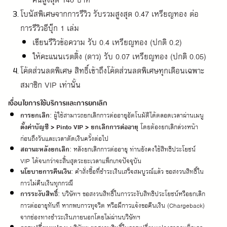
โบนัสพิเศษจากการรีวิว รับรวมสูงสุด 0.47 เหรียญทอง ต่อ
การรีวิวอีบุ๊ก 1 เล่ม
เขียนรีวิวข้อความ รับ 0.4 เหรียญทอง (ปกติ 0.2)
ให้คะแนนเรตติ้ง (ดาว) รับ 0.07 เหรียญทอง (ปกติ 0.05)
โค้ดส่วนลดพิเศษ สิทธิ์เข้าถึงโค้ดส่วนลดพิเศษทุกเดือนเฉพาะ
สมาชิก VIP เท่านั้น
เงื่อนไขการใช้บริการและการยกเลิก
การยกเลิก:
 ผู้ใช้สามารถยกเลิกการต่ออายุอัตโนมัติได้ตลอดเวลาผ่านเมนู 
ตั้งค่าบัญชี > Pinto VIP > ยกเลิกการต่ออายุ
 โดยต้องยกเลิกล่วงหน้า
ก่อนถึงวันและเวลาตัดเงินครั้งต่อไป
สถานะหลังยกเลิก:
 หลังยกเลิกการต่ออายุ ท่านยังคงใช้สิทธิประโยชน์ 
VIP ได้จนกว่าจะสิ้นสุดระยะเวลาแพ็กเกจปัจจุบัน
นโยบายการคืนเงิน:
 คำสั่งซื้อที่ชำระเงินเสร็จสมบูรณ์แล้ว ขอสงวนสิทธิ์ใน
การไม่คืนเงินทุกกรณี
การระงับสิทธิ์:
 บริษัทฯ ขอสงวนสิทธิ์ในการระงับสิทธิประโยชน์หรือยกเลิก
การต่ออายุทันที หากพบการทุจริต หรือมีการแจ้งขอคืนเงิน (Chargeback) 
จากช่องทางชำระเงินภายนอกโดยไม่ผ่านบริษัทฯ