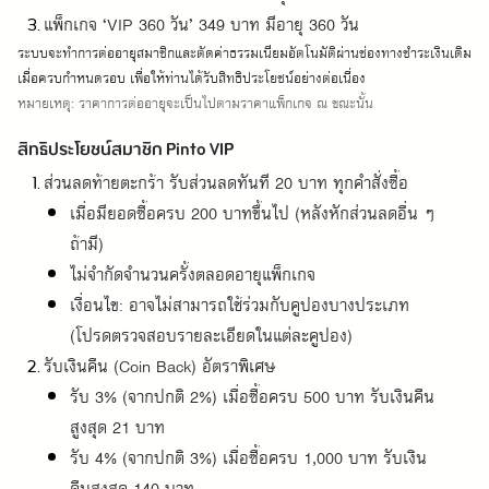
แพ็กเกจ ‘VIP 360 วัน’ 349 บาท มีอายุ 360 วัน
ระบบจะทำการต่ออายุสมาชิกและตัดค่าธรรมเนียมอัตโนมัติผ่านช่องทางชำระเงินเดิม
เมื่อครบกำหนดรอบ เพื่อให้ท่านได้รับสิทธิประโยชน์อย่างต่อเนื่อง
หมายเหตุ: ราคาการต่ออายุจะเป็นไปตามราคาแพ็กเกจ ณ ขณะนั้น
สิทธิประโยชน์สมาชิก Pinto VIP
ส่วนลดท้ายตะกร้า รับส่วนลดทันที 20 บาท ทุกคำสั่งซื้อ
เมื่อมียอดซื้อครบ 200 บาทขึ้นไป (หลังหักส่วนลดอื่น ๆ 
ถ้ามี)
ไม่จำกัดจำนวนครั้งตลอดอายุแพ็กเกจ
เงื่อนไข: อาจไม่สามารถใช้ร่วมกับคูปองบางประเภท 
(โปรดตรวจสอบรายละเอียดในแต่ละคูปอง)
รับเงินคืน (Coin Back) อัตราพิเศษ
รับ 3% (จากปกติ 2%) เมื่อซื้อครบ 500 บาท รับเงินคืน
สูงสุด 21 บาท
รับ 4% (จากปกติ 3%) เมื่อซื้อครบ 1,000 บาท รับเงิน
คืนสูงสุด 140 บาท