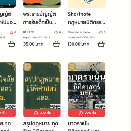
ญญัติ
พระราชบัญญัติ
Shortnote
กไปนอก
การรับเด็กเป็น
กฎหมายนิติกรรม
ข้ามา
บุตรบุญธรรม
สัญญา
RUN OF
Deedee e-book
0
0
0
าจักร
พ.ศ. ๒๕๒๒
LAWพ.ร.บ.การรับเด็ก
สตร์
กฎหมายและนิติศาสตร์
กฎหมายและนิติศาสตร์
เป็นบุตรบุญธรร
35.00 บาท
130.00 บาท
พ.ศ.
6
วัน
226
วัน
225
วัน
ัย ทุก
สรุปกฎหมาย ทุก
มาตราเน้น