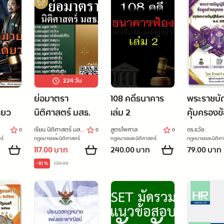
224
วัน
ย่อมาตรา
108 คดีธนาคาร
พระราชบั
ดียว
นิติศาสตร์ มสธ.
เล่ม 2
คุ้มครองข
ส่วนบุคค
เรียน นิติศาสตร์ มสธ.
สูตรไพศาล
ดร.ธวัช
0
0
0
พ.ศ.2562
ไปกับกุ๋งกิ๋ง
ร์
กฎหมายและนิติศาสตร์
กฎหมายและนิติศาสตร์
กฎหมายและนิติศา
117.00 บาท
240.00 บาท
79.00 บาท
-10 %
130.00