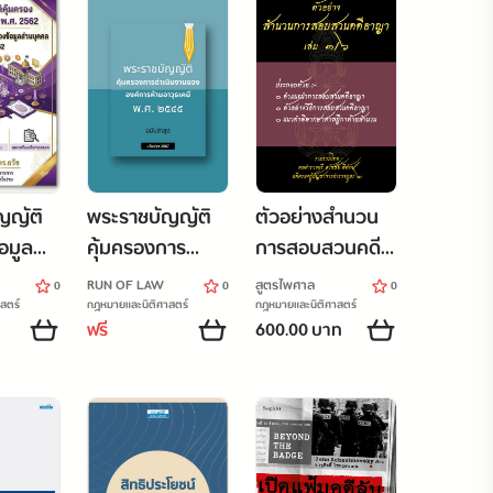
ญญัติ
พระราชบัญญัติ
ตัวอย่างสำนวน
้อมูล
คุ้มครองการ
การสอบสวนคดี
ล
ดำเนินงานของ
อาญา3
RUN OF LAW
สูตรไพศาล
0
0
0
องค์การห้ามอาวุธ
สตร์
กฎหมายและนิติศาสตร์
กฎหมายและนิติศาสตร์
ฟรี
600.00 บาท
เคมี พ.ศ. ๒๕๔๕