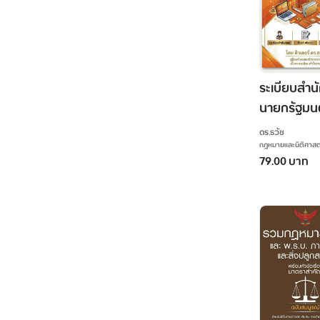
ระเบียบสำน
นายกรัฐมนต
ด้วยรถราช
ดร.ธวัช
พ.ศ.2523
กฎหมายและนิติศาสต
79.00 บาท