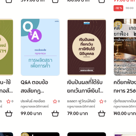
399.00 บาท
100.00 บาท
99.00 บาท
อาญา)
*อัพเดต
-10 %
110.00
D
คุกคามทา
น-ใช้
Q&A ตอบข้อ
เงินปันผลที่ได้รับ
คดียกฟ้อ
กอสัง
สงสัยกฎ
ยกเว้นภาษีเงินได้
ทหาร 256
กระทรวง การ
นิติบุคคล
พร
ประพันธ์ คงเอียด
ชลลดา ฟูวัฒน์ศิลป์
กุ๋งกิ๋งอยากเป็น
0
0
0
ผลิตสุราเพื่อการ
กฎหมาย
ร์
กฎหมายและนิติศาสตร์
กฎหมายและนิติศาสตร์
กฎหมายและนิติศา
99.00 บาท
79.00 บาท
140.00 บาท
ค้า