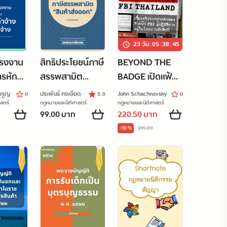
23 วัน
:
05
:
38
:
44
รงงาน
สิทธิประโยชน์ภาษี
BEYOND THE
ารหักค่า
สรรพสามิต
BADGE เปิดแฟ้ม
กจ้าง
“สินค้าส่งออก”
คดีลับ FBI
จรูญ
ประพันธ์ คงเอียด
John Schachnovsky
0
5.0
0
THAILAND
สตร์
กฎหมายและนิติศาสตร์
กฎหมายและนิติศาสตร์
99.00 บาท
220.50 บาท
-10 %
245.00