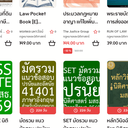
ี่ดิน
Law Pocket
ประมวลกฎหมาย
พระราชบั
าษี
Book [E]
อาญา แก้ไขเพิ่ม
การส่งออ
งปลูก
กฎหมายคุ้มครอง
เติมใหม่ล่าสุด
และการนำเ
์ ·
พงศพล มหาวัจน์
The Justice Group
RUN OF LAW
0
0
0
หัวข้อ
ผู้บริโภคและ
พ.ศ. 2569 A5
ในราชอาณ
รม
ร์
กฎหมายและนิติศาสตร์
กฎหมายและนิติศาสตร์
กฎหมายและนิติศา
149.00 บาท
144.00 บาท
39.00 บาท
าสำคัญ
สัญญาไม่เป็น
*อัพเดตกฎหมาย
ซึ่งสินค้า 
-10 %
160.00
์
ธรรม Consumer
คุกคามทางเพศ*
๒๕๒๒
protection law
and unfair
contracts
226
วัน
226
วัน
22
นิติ
มัดรวม แนว
SET มัดรวม แนว
หลักวินิจฉ