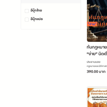
อีบุ๊กไทย
อีบุ๊กแปล
ทันกฎหมาย
“ง่าย” นิดเ
ประธานบอย
กฎหมายและนิติศาสต
390.00 บาท