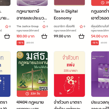
21
.
กฎหมายภาษี
Tax in Digital
กฎนอกตำรา
มาย
อากรและประมวล
Economy
เอาตัวรอด
ำหรับ
รัษฎากร แก้ไขเพิ่ม
The Justice Group
ดร.ยาริกา เรืองศิริ
เรียนนิติรามไปกั
0
0
0
เติมใหม่ล่าสุด
งกิ๋ง
ร์
กฎหมายและนิติศาสตร์
กฎหมายและนิติศาสตร์
กฎหมายและนิติศา
180.00 บาท
99.00 บาท
54.00 บาท
พ.ศ.2569
-10 %
200.00
-10 %
60.00
226
วัน
าตรา
41404 กฎหมาย
จำตัวบท มาตรา
ประมวลก