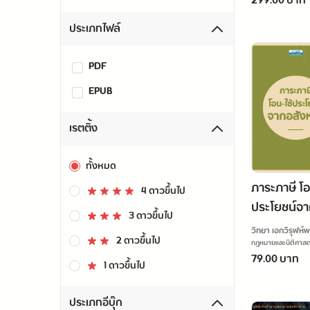
299.00 บาท
รับผิดทาง
ฉบับ LawD
ประเภทไฟล์
PDF
EPUB
เรตติ้ง
ทั้งหมด
ภาระภาษี โอ
4 ดาวขึ้นไป
ประโยชน์จา
3 ดาวขึ้นไป
หาฯ
วิทยา เอกวิรุฬห์
2 ดาวขึ้นไป
กฎหมายและนิติศาสต
79.00 บาท
1 ดาวขึ้นไป
ประเภทอีบุ๊ก