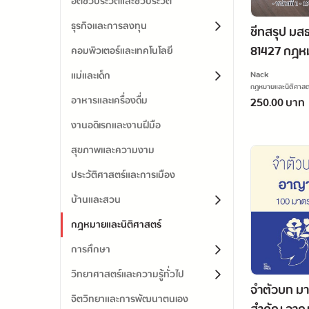
อัตชีวประวัติและชีวประวัติ
ธุรกิจและการลงทุน
ชีทสรุป มสธ
81427 กฎห
คอมพิวเตอร์และเทคโนโลยี
รัฐศาสตร์ส
แม่และเด็ก
Nack
รัญศาสตร์
กฎหมายและนิติศาสต
อาหารและเครื่องดื่ม
250.00 บาท
งานอดิเรกและงานฝีมือ
สุขภาพและความงาม
ประวัติศาสตร์และการเมือง
บ้านและสวน
กฎหมายและนิติศาสตร์
การศึกษา
วิทยาศาสตร์และความรู้ทั่วไป
จำตัวบท ม
จิตวิทยาและการพัฒนาตนเอง