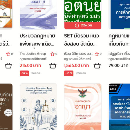
226
วัน
ัก
ประมวลกฎหมาย
SET มัดรวม แนว
กฎหมายแ
รีว่า
แพ่งและพาณิชย์
ข้อสอบ อัตนัย
เกี่ยวกับก
การ
แก้ไขเพิ่มเติมใหม่
นิติศาสตร์ มสธ. ปี
จ้างของลู
The Justice Group
เรียน นิติศาสตร์ มสธ.
ณัฏฐณิชา เกื้อ
0
0
0
ล่าสุด ปี 2569
การศึกษา 2569
ไปกับกุ๋งกิ๋ง
ร์
กฎหมายและนิติศาสตร์
กฎหมายและนิติศาสตร์
กฎหมายและนิติศา
216.00 บาท
1,566.00 บาท
79.00 บาท
ขนาด A5
-10 %
240.00
-10 %
1,740.00