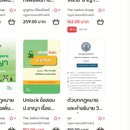
เพิ่ม
ทรัพย์สินทาง
ให้เต็ม 'อาญา'
าสุด
ปัญญาและการค้า
มาตราสำคัญ
roup
บุญร่วม เทียมจันทร์ ·
The Justice Group
0
0
0
[แก้ไข
ระหว่างประเทศ
ศรัญญา วิชชาธรรม
สตร์
กฎหมายและนิติศาสตร์
กฎหมายและนิติศาสตร์
ท
259.00 บาท
162.00 บาท
คามทาง
พร้อมหัวข้อเรื่อง
-10 %
180.00
มาตราสำคัญ
ฉบับสมบูรณ์
ฎหมาย
Unlock ข้อสอบ
ตัวบทกฎหมาย
เพิ่ม
ป.อาญา เรื่อง
และคำอธิบาย วิธี
าสุด
ความผิดต่อชีวิต
การชั่วคราวก่อน
roup
The Justice Group
ขุน
0
0
0
9 A6
ร่างกายและ
พิพากษา - การ
สตร์
กฎหมายและนิติศาสตร์
กฎหมายและนิติศาสตร์