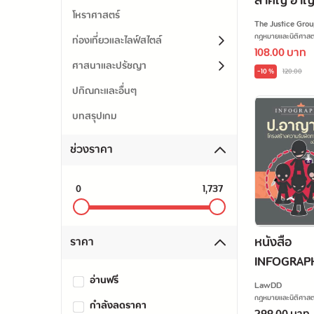
สำคัญ อาญ
โหราศาสตร์
มาตรา [ตัว
The Justice Grou
และฎีกาสำค
กฎหมายและนิติศาสต
ท่องเที่ยวและไลฟ์สไตล์
108.00 บาท
ศาสนาและปรัชญา
-10 %
120.00
ปกิณกะและอื่นๆ
บทสรุปเกม
ช่วงราคา
0
1,737
หนังสือ
ราคา
INFOGRAP
ป.อาญาเล่ม
อ่านฟรี
LawDD
(โครงสร้า
กฎหมายและนิติศาสต
กำลังลดราคา