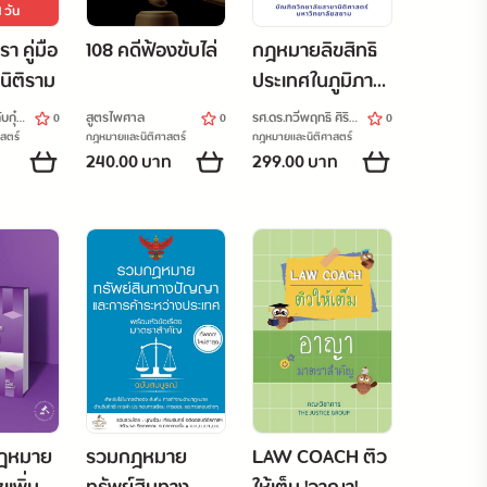
1
วัน
 คู่มือ
108 คดีฟ้องขับไล่
กฎหมายลิขสิทธิ
นิติราม
ประเทศในภูมิภาค
เอเชียตะวันออก
บกุ๋
สูตรไพศาล
รศ.ดร.ทวีพฤทธิ ศิริ
0
0
0
เล่ม 1 ประเทศ
ศักดิ บรรจง
สตร์
กฎหมายและนิติศาสตร์
กฎหมายและนิติศาสตร์
240.00 บาท
299.00 บาท
สาธารณรัฐ
ประชาชนจีน เขต
บริหารพิเศษ
ฮ่องกง และ
ประเทศ
สาธารณรัฐจีน
ฎหมาย
รวมกฎหมาย
LAW COACH ติว