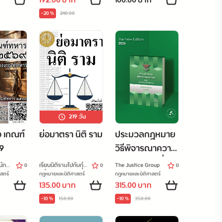
192.00 บาท
100.00 บาท
กฎหมาย
ทรัพย์สิน *ฉบับ
บังคับคดี สำหรับ
-20 %
240.00
งเพศ*
เตรียมสอบ เนติ
เตรียมสอบเนติ
บัณฑิต อัยการ
บัณฑิต
และผู้พิพากษา*
219
วัน
ง เกณฑ์
ย่อมาตรา นิติ ราม
ประมวลกฎหมาย
9
วิธีพิจารณาความ
อาญา แก้ไขเพิ่ม
นัก
เรียนนิติรามไปกับกุ๋
The Justice Group
0
0
0
เติมใหม่ล่าสุด
งกิ๋ง
สตร์
กฎหมายและนิติศาสตร์
กฎหมายและนิติศาสตร์
135.00 บาท
315.00 บาท
พ.ศ.2569
-10 %
150.00
-10 %
350.00