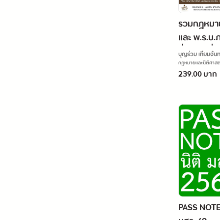
รวมกฎหมายท
และ พ.ร.บ.ภ
ที่ดินและสิ่
บุญร่วม เทียมจันทร
สร้าง พร้อม
ศรัญญา วิชชาธร
กฎหมายและนิติศาสต
239.00 บาท
เรื่องมาตร
ฉบับสมบูรณ
PASS NOTE 