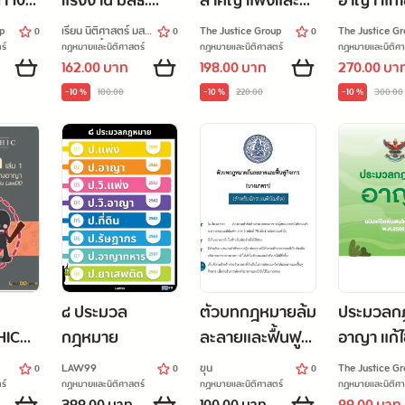
า 100
แรงงาน มสธ.
สำคัญ แพ่งและ
อาญา แก้ไข
บทย่อ
ใช้ได้จริง
พาณิชย์ 225
เติมใหม่ล่
p
เรียน นิติศาสตร์ มสธ.
The Justice Group
The Justice G
0
0
0
ัญ]
มาตรา [ตัวบทย่อ
พ.ศ.2569 
ไปกับกุ๋งกิ๋ง
ร์
กฎหมายและนิติศาสตร์
กฎหมายและนิติศาสตร์
กฎหมายและนิติศา
162.00 บาท
198.00 บาท
270.00 บา
และฎีกาสำคัญ]
ฉ.30 คุก
-10 %
180.00
-10 %
220.00
-10 %
300.00
เพศแล้ว]
๘ ประมวล
ตัวบทกฎหมายล้ม
ประมวลก
HIC
กฎหมาย
ละลายและฟื้นฟู
อาญา แก้ไข
 1
กิจการ สำหรับ
เติมใหม่ล่
LAW99
ขุน
The Justice G
0
0
0
งความ
สอบเนติบัณฑิต
พ.ศ. 256
ร์
กฎหมายและนิติศาสตร์
กฎหมายและนิติศาสตร์
กฎหมายและนิติศา