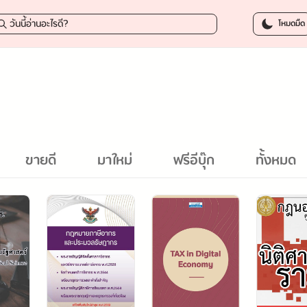
โหมดมืด
ขายดี
มาใหม่
ฟรีอีบุ๊ก
ทั้งหมด