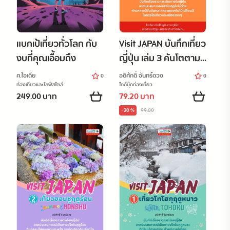
แบกเป้เที่ยวทั่วโลก กับ
Visit JAPAN บันทึกเที่ยว
งบที่คุณเอื้อมถึง
ญี่ปุ่น เล่ม 3 คันโตตาม
ล่าใบไม้แดง Autumn
ศ.ไอเดีย
อดิศักดิ์ จันทร์ดวง
0
0
KANTO
ท่องเที่ยวและไลฟ์สไตล์
ไกด์บุ๊กท่องเที่ยว
249.00 บาท
79.20 บาท
-20 %
99.00