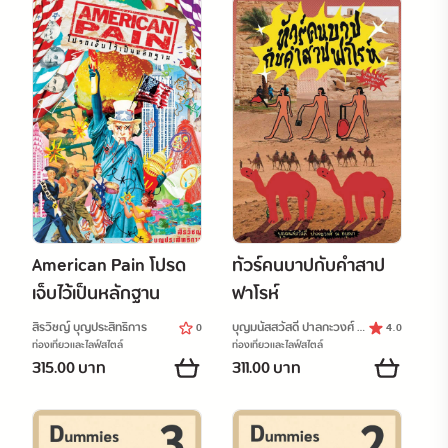
American Pain โปรด
ทัวร์คนบาปกับคำสาป
เจ็บไว้เป็นหลักฐาน
ฟาโรห์
สิรวิชญ์ บุญประสิทธิการ
บุญมนัสสวัสดี ปาลกะวงศ์ ​
0
4.0
ณ อยุธยา
ท่องเที่ยวและไลฟ์สไตล์
ท่องเที่ยวและไลฟ์สไตล์
315.00 บาท
311.00 บาท