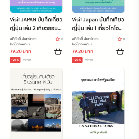
Visit JAPAN บันทึกเที่ยว
Visit Japan บันทึกเที่ยว
ญี่ปุ่น เล่ม 2 เที่ยวฮอนชู
ญี่ปุ่น เล่ม 1 เที่ยวโทโฮกุ
ฤดูร้อน Summer
ฤดูหนาว Winter
อดิศักดิ์ จันทร์ดวง
อดิศักดิ์ จันทร์ดวง
0
0
HONSHU
TOHOKU
ไกด์บุ๊กท่องเที่ยว
ไกด์บุ๊กท่องเที่ยว
79.20 บาท
79.20 บาท
-20 %
99.00
-20 %
99.00