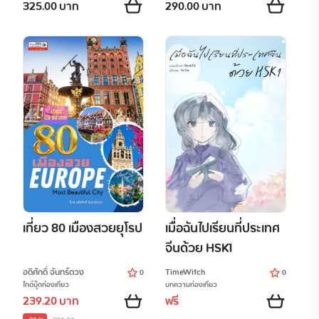
325.00 บาท
290.00 บาท
เที่ยว 80 เมืองสวยยุโรป
เมื่อฉันไปเรียนที่ประเทศ
จีนด้วย HSK1
อดิศักดิ์ จันทร์ดวง
TimeWitch
0
0
ไกด์บุ๊กท่องเที่ยว
บทความท่องเที่ยว
239.20 บาท
ฟรี