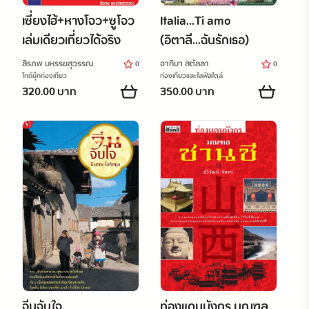
เซี่ยงไฮ้+หางโจว+ซูโจว
Italia...Ti amo
เล่มเดียวเที่ยวได้จริง
(อิตาลี...ฉันรักเธอ)
สิรภพ มหรรฆสุวรรณ
อาทิมา สตัลลา
0
0
ไกด์บุ๊กท่องเที่ยว
ท่องเที่ยวและไลฟ์สไตล์
320.00 บาท
350.00 บาท
จีนจับใจ
ท่องแดนมังกร มณฑล