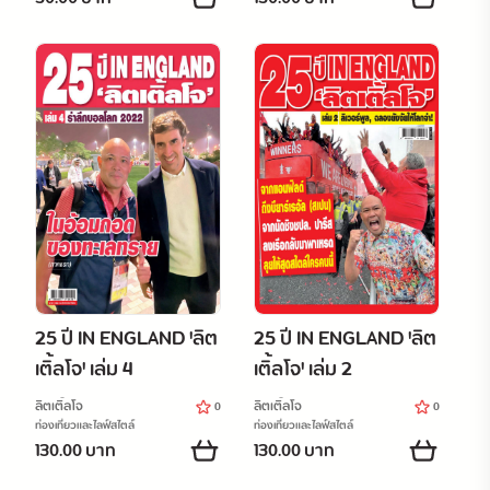
25 ปี IN ENGLAND 'ลิต
25 ปี IN ENGLAND 'ลิต
เติ้ลโจ' เล่ม 4
เติ้ลโจ' เล่ม 2
ลิตเติ้ลโจ
ลิตเติ้ลโจ
0
0
ท่องเที่ยวและไลฟ์สไตล์
ท่องเที่ยวและไลฟ์สไตล์
130.00 บาท
130.00 บาท