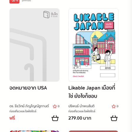
-20 %
299.00
จดหมายจาก USA
Likable Japan เมืองที่
ใช่ ยังไงก็ชอบ
ดร. ธีรวิทย์ ภิญโญณัฐกานต์
ปริพนธ์ นำพบสันติ
0
0
ท่องเที่ยวและไลฟ์สไตล์
ท่องเที่ยวและไลฟ์สไตล์
ฟรี
279.00 บาท