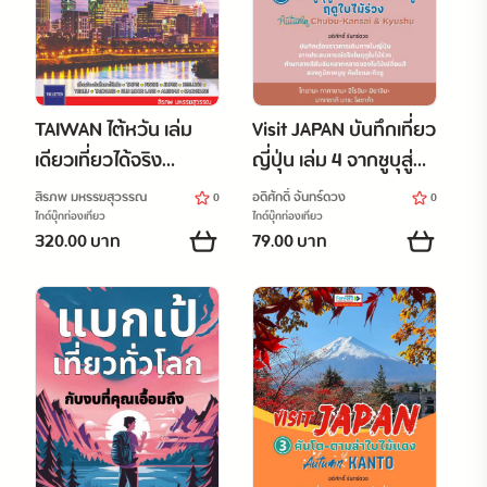
TAIWAN ไต้หวัน เล่ม
Visit JAPAN บันทึกเที่ยว
เดียวเที่ยวได้จริง
ญี่ปุ่น เล่ม 4 จากชูบุสู่คัน
(Edition 3)
ไซเลยไปคิวชู ฤดูใบไม้
สิรภพ มหรรฆสุวรรณ
อดิศักดิ์ จันทร์ดวง
0
0
ร่วง Autumn CHUBU-
ไกด์บุ๊กท่องเที่ยว
ไกด์บุ๊กท่องเที่ยว
320.00 บาท
79.00 บาท
KANSAI & KYUSHU