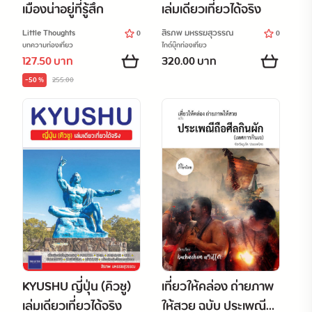
เมืองน่าอยู่ที่รู้สึก
เล่มเดียวเที่ยวได้จริง
Little Thoughts
สิรภพ มหรรฆสุวรรณ
0
0
บทความท่องเที่ยว
ไกด์บุ๊กท่องเที่ยว
127.50 บาท
320.00 บาท
-50 %
255.00
KYUSHU ญี่ปุ่น (คิวชู)
เที่ยวให้คล่อง ถ่ายภาพ
เล่มเดียวเที่ยวได้จริง
ให้สวย ฉบับ ประเพณี