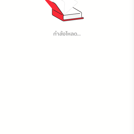
กำลังโหลด...