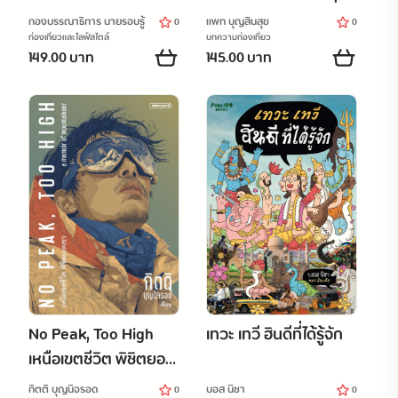
กองบรรณาธิการ นายรอบรู้
แพท บุญสินสุข
0
0
ท่องเที่ยวและไลฟ์สไตล์
บทความท่องเที่ยว
149.00 บาท
145.00 บาท
No Peak, Too High
เทวะ เทวี ฮินดีที่ได้รู้จัก
เหนือเขตชีวิต พิชิตยอด
เขา
กิตติ บุญนิจรอด
บอส นิชา
0
0