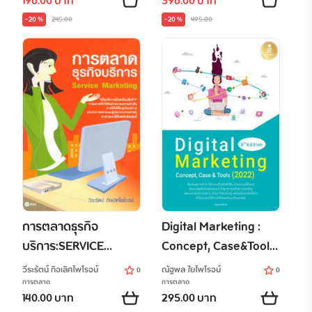
196.00 บาท
396.00 บาท
ออกกล้อง
เดือนเพ็ญ ติรแสงอรุณ (อา
-20 %
245.00
-20 %
495.00
จารย์หนิง)
การตลาดธุรกิจ
Digital Marketing :
บริการ:SERVICE
Concept, Case&Tools
MARKETING
(2022) 8th. Edition
วีระรัตน์ กิจเลิศไพโรจน์
ณัฐพล ใยไพโรจน์
0
0
การตลาด
การตลาด
140.00 บาท
295.00 บาท