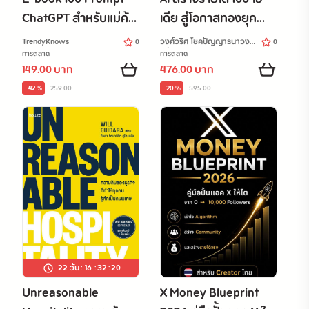
ChatGPT สำหรับแม่ค้า
เดีย สู่โอกาสทองยุค
ออนไลน์ | AI ขายของ
ดิจิทัล
TrendyKnows
วงศ์วริศ โชคปัญญาธนาวงศ์
0
0
ออนไลน์ TikTok Shop
(พี่ศักดิ์ ไอซี
การตลาด
การตลาด
149.00 บาท
476.00 บาท
Facebook Shopee
-42 %
259.00
-20 %
595.00
พร้อมโบนัส 50 Prompt
22 วัน
:
16
:
32
:
18
Unreasonable
X Money Blueprint