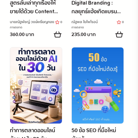
สูตรลับเล่าทุกเรื่องให้
Digital Branding :
ขายได้ด้วย Content
กลยุทธ์แจ้งเกิดแบรนด์
Formula x AI
เล็ก ให้เติบใหญ่ได้อย่าง
นายณัฐพัชญ์ วงษ์เหรียญทอง
ณัฐพล ใยไพโรจน์
0
0
ยั่งยืน
การตลาด
การตลาด
360.00 บาท
235.00 บาท
ทำการตลาดออนไลน์
50 ข้อ SEO ที่มือใหม่