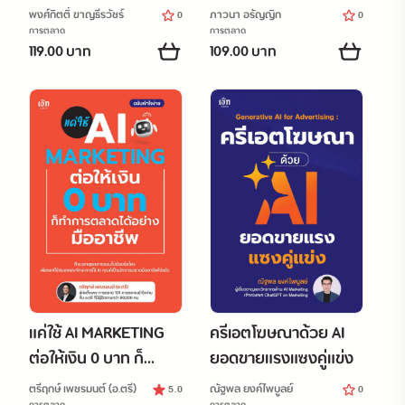
เกษตรกร “NEXT GEN”
พงศ์กิตติ์ ขาญธีรวัชร์
ภาวนา อรัญญิก
0
0
การตลาด
การตลาด
119.00 บาท
109.00 บาท
แค่ใช้ AI MARKETING
ครีเอตโฆษณาด้วย AI
ต่อให้เงิน 0 บาท ก็
ยอดขายแรงแซงคู่แข่ง
ทำการตลาดได้อย่างมือ
ตรีฤกษ์ เพชรมนต์ (อ.ตรี)
ณัฐพล ยงค์ไพบูลย์
5.0
0