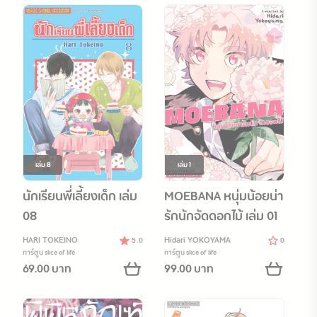
เล่ม
8
เล่ม
1
นักเรียนพี่เลี้ยงเด็ก เล่ม
MOEBANA หนุ่มน้อยน่า
08
รักนักจัดดอกไม้ เล่ม 01
HARI TOKEINO
Hidari YOKOYAMA
5.0
0
การ์ตูน slice of life
การ์ตูน slice of life
69.00 บาท
99.00 บาท