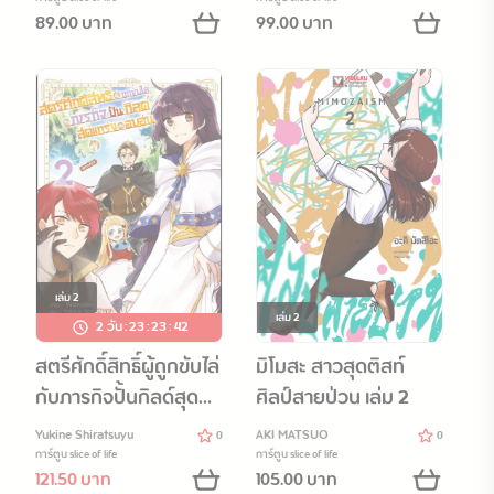
89.00 บาท
99.00 บาท
เล่ม
2
เล่ม
2
2 วัน
:
23
:
23
:
39
สตรีศักดิ์สิทธิ์ผู้ถูกขับไล่
มิโมสะ สาวสุดติสท์
กับภารกิจปั้นกิลด์สุด
ศิลป์สายป่วน เล่ม 2
แกร่งแสนอบอุ่น
Yukine Shiratsuyu
AKI MATSUO
0
0
@COMIC Vol 2
การ์ตูน slice of life
การ์ตูน slice of life
121.50 บาท
105.00 บาท