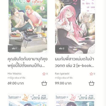
เล่ม
1
เล่ม
2
คุณชินโดกับยามาบุกิคุง
ผมกับพี่สาวแม่มดในป่า
พรุ่งนี้ไปตั้งแคมป์กิน
วงกต เล่ม 2 [e-book
ข้าวกันเถอะ! เล่ม 1 [e-
only]
Mie Washio
Ran Igarashi
0
0
book only]
การ์ตูน slice of life
การ์ตูน slice of life
69.00 บาท
99.00 บาท