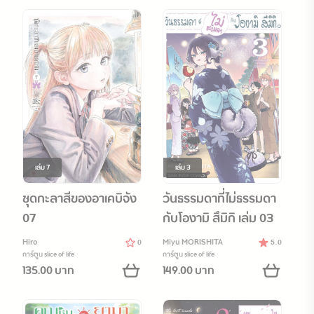
เล่ม
7
เล่ม
3
ชุดกะลาสีของอาเคบิจัง
วันธรรมดาที่ไม่ธรรมดา
07
กับโองามิ สึมิกิ เล่ม 03
Hiro
Miyu MORISHITA
0
5.0
การ์ตูน slice of life
การ์ตูน slice of life
135.00 บาท
149.00 บาท