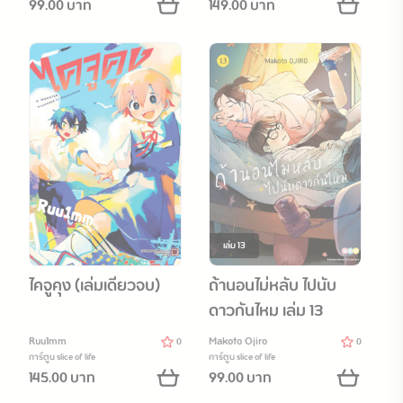
99.00 บาท
149.00 บาท
เล่ม
13
ไคจูคุง (เล่มเดียวจบ)
ถ้านอนไม่หลับ ไปนับ
ดาวกันไหม เล่ม 13
Ruu1mm
Makoto Ojiro
0
0
การ์ตูน slice of life
การ์ตูน slice of life
145.00 บาท
99.00 บาท