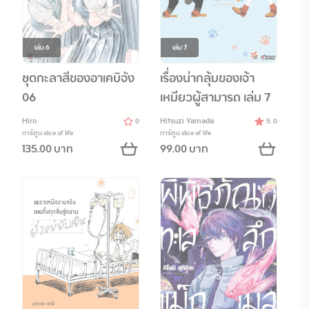
เล่ม
6
เล่ม
7
ชุดกะลาสีของอาเคบิจัง
เรื่องน่ากลุ้มของเจ้า
06
เหมียวผู้สามารถ เล่ม 7
Hiro
Hitsuzi Yamada
0
5.0
การ์ตูน slice of life
การ์ตูน slice of life
135.00 บาท
99.00 บาท