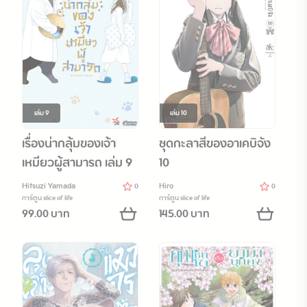
เล่ม
9
เล่ม
10
เรื่องน่ากลุ้มของเจ้า
ชุดกะลาสีของอาเคบิจัง
เหมียวผู้สามารถ เล่ม 9
10
Hitsuzi Yamada
Hiro
0
0
การ์ตูน slice of life
การ์ตูน slice of life
99.00 บาท
145.00 บาท