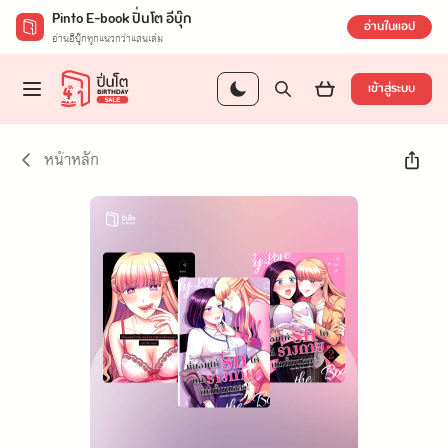
Pinto E-book ปิ่นโต อีบุ๊ก
อ่านในแอป
อ่านอีบุ๊กทุกแนวกว่าแสนเล่ม
เข้าสู่ระบบ
หน้าหลัก