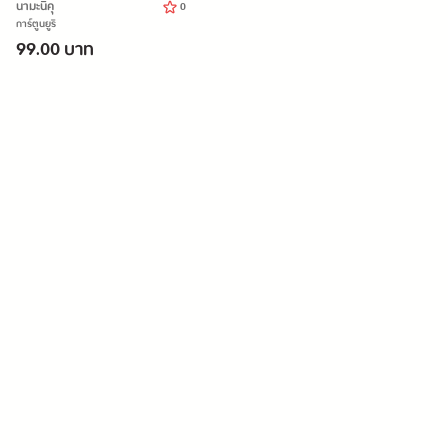
นามะนิคุ
0
การ์ตูนยูริ
99.00 บาท