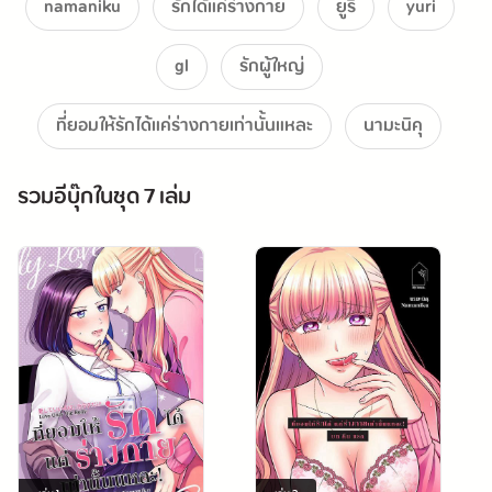
namaniku
รักได้แค่ร่างกาย
ยูริ
yuri
gl
รักผู้ใหญ่
ที่ยอมให้รักได้แค่ร่างกายเท่านั้นแหละ
นามะนิคุ
รวมอีบุ๊กในชุด 7 เล่ม