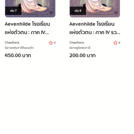
เล่ม
7
เล่ม
8
Aevenhilde โรงเรียน
Aevenhilde โรงเรียน
แห่งตัวตน : ภาค IV
แห่งตัวตน : ภาค IV รวม
อัตตากับความตาย
เล่มบทพิเศษ
ChaoSera
ChaoSera
0
0
นิยายแฟนตาซีโรแมนติก
นิยายยูริแฟนตาซี
450.00 บาท
200.00 บาท