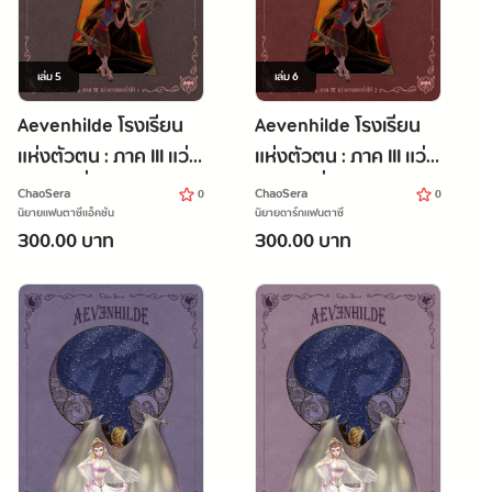
เล่ม
5
เล่ม
6
Aevenhilde โรงเรียน
Aevenhilde โรงเรียน
แห่งตัวตน : ภาค III แว่ว
แห่งตัวตน : ภาค III แว่ว
ธารแดงร่ำไห้ เทอม 1
ธารแดงร่ำไห้ เทอม 2
ChaoSera
ChaoSera
0
0
นิยายแฟนตาซีแอ็คชั่น
นิยายดาร์กแฟนตาซี
300.00 บาท
300.00 บาท