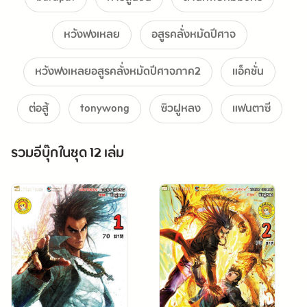
หวังฟงเหลย
อสูรคลั่งหมัดปีศาจ
หวังฟงเหลยอสูรคลั่งหมัดปีศาจภาค2
แอ็คชั่น
ต่อสู้
tonywong
ซิวฝูหลง
แฟนตาซี
รวมอีบุ๊กในชุด 12 เล่ม