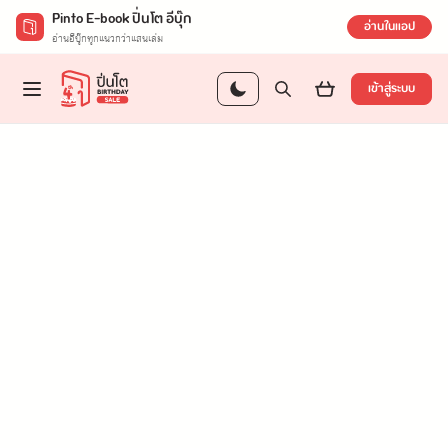
Pinto E-book ปิ่นโต อีบุ๊ก
อ่านในแอป
อ่านอีบุ๊กทุกแนวกว่าแสนเล่ม
เข้าสู่ระบบ