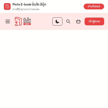
Pinto E-book ปิ่นโต อีบุ๊ก
อ่านในแอป
อ่านอีบุ๊กทุกแนวกว่าแสนเล่ม
เข้าสู่ระบบ