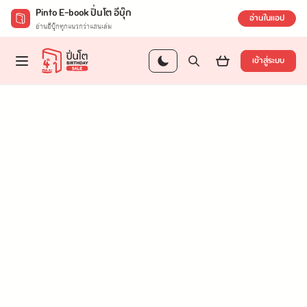
Pinto E-book ปิ่นโต อีบุ๊ก
อ่านในแอป
อ่านอีบุ๊กทุกแนวกว่าแสนเล่ม
เข้าสู่ระบบ