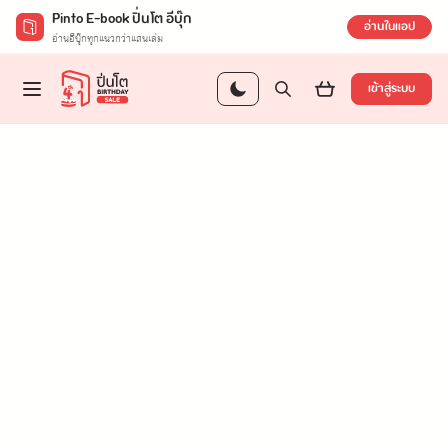
Pinto E-book ปิ่นโต อีบุ๊ก
อ่านในแอป
อ่านอีบุ๊กทุกแนวกว่าแสนเล่ม
เข้าสู่ระบบ