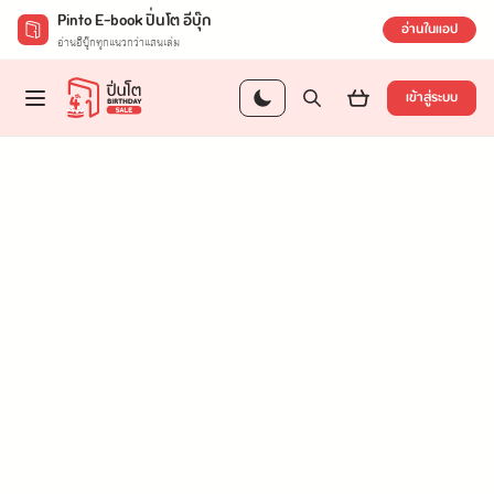
Pinto E-book ปิ่นโต อีบุ๊ก
อ่านในแอป
อ่านอีบุ๊กทุกแนวกว่าแสนเล่ม
เข้าสู่ระบบ