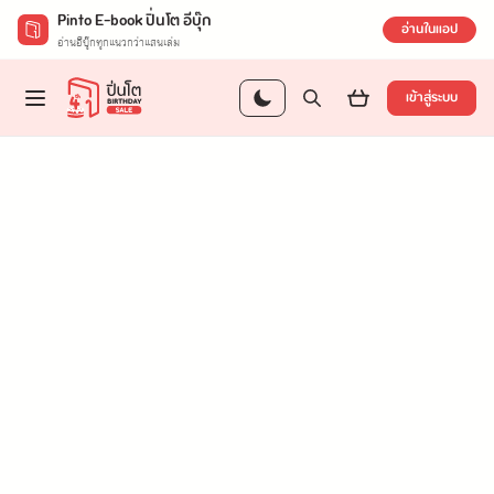
Pinto E-book ปิ่นโต อีบุ๊ก
อ่านในแอป
อ่านอีบุ๊กทุกแนวกว่าแสนเล่ม
เข้าสู่ระบบ