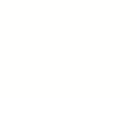
55.00 บาท
ซื้อเลย