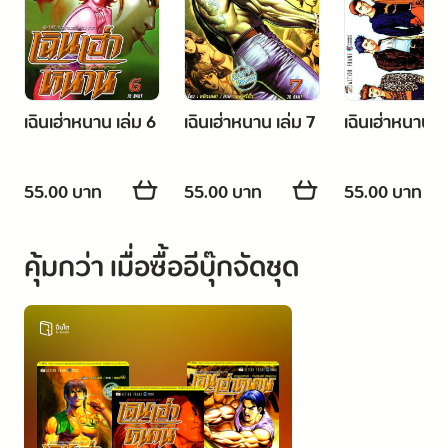
เฉินเฮ่าหนาน เล่ม 6
เฉินเฮ่าหนาน เล่ม 7
เฉินเฮ่าหนาน เ
55.00 บาท
55.00 บาท
55.00 บาท
คุ้มกว่า เมื่อซื้ออีบุ๊กจัดชุด