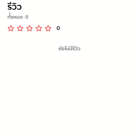
รีวิว
ทั้งหมด :
0
0
ยังไม่มีรีวิว