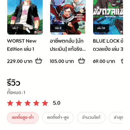
เล่ม
1
เล่ม
8
เล่ม
36
WORST New
อาชีพตกอับ [นัก
BLUE LOCK ขัง
Edition เล่ม 1
ประเมิน] แท้จริง
ดวลแข้ง เล่ม 36
แล้วไร้เทียมทาน
229.00 บาท
105.00 บาท
69.00 บาท
ซะงั้น ~ได้รับ
[เนตรเทวะ] อัน
รีวิว
สุดยอดมาซะ
อย่างนั้น~ เล่ม 8
ทั้งหมด :
1
5.0
เรตติ้งสูง-ต่ำ
เรตติ้งต่ำ-สูง
จำนวนไลก์
ล่าสุด