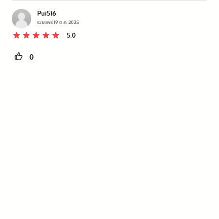
Pui516
เผยแพร่
19 ต.ค. 2025
5.0
0