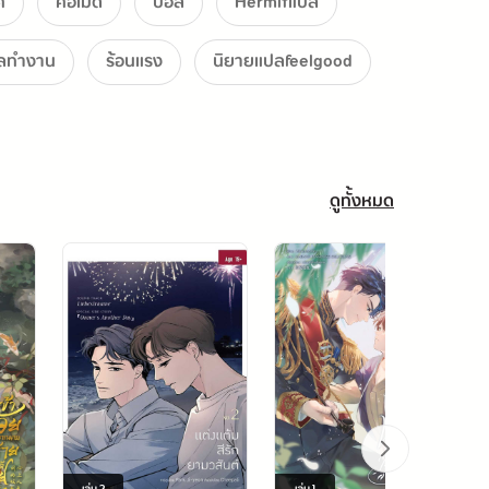
ศ
คอเมดี้
บอส
Hermitแปล
ลทำงาน
ร้อนแรง
นิยายแปลfeelgood
ดูทั้งหมด