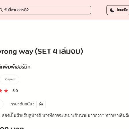
1,080.
โหมดมืด
rong way (SET 4 เล่มจบ)
ักพิมพ์เฮอร์มิท
Xiayen
5.0
ภาษาต้นฉบับ :
จีน
ง ลองเป็นฝ่ายรับดูบ้างสิ บางทีอาจจะเหมาะกับนายมากกว่า” หากเขาเดินผิ