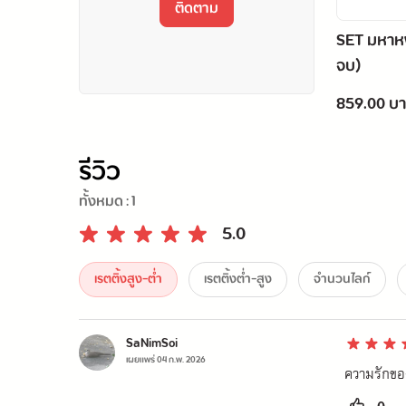
ติดตาม
SET มหาหงส
จบ)
859.00 บ
รีวิว
ทั้งหมด :
1
5.0
เรตติ้งสูง-ต่ำ
เรตติ้งต่ำ-สูง
จำนวนไลก์
SaNimSoi
เผยแพร่
04 ก.พ. 2026
ความรักขอ