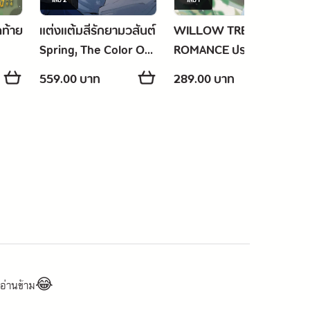
เล่ม
2
เล่ม
1
ดท้าย
แต่งแต้มสีรักยามวสันต์
WILLOW TREE
Spring, The Color Of
ROMANCE ปรารถนา
Love 2
รักใต้เงาหลิว เล่ม 1
559.00 บาท
289.00 บาท
นอ่านข้าม😂