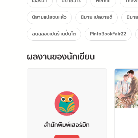
เฮอร์มิท
นิยายวาย
Hermit
Thew
นิยายแปลจบแล้ว
นิยายแปลขายดี
นิยา
ลดฉลองเปิดร้านปิ่นโต
PintoBookFair22
ผลงานของนักเขียน
สำนักพิมพ์เฮอร์มิท