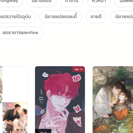
rongway
นิยายแปล
ทำงาน
หัวหน้า
ออฟฟิ
ยแปลวายปัจจุบัน
นิยายแปลคอเมดี้
ขายดี
นิยายแป
ลดราคาValentine