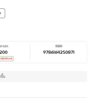
e
าคาปก
ISBN
,200
9786164250871
ด
120.00
บาท
นั้น