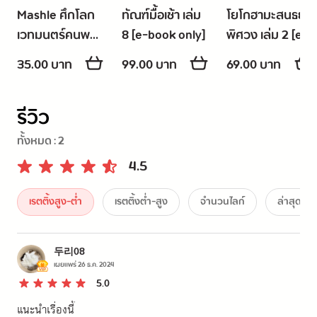
Mashle ศึกโลก
ทัณฑ์มื้อเช้า เล่ม
โยโกฮามะสนธยา
เวทมนตร์คนพลัง
8 [e-book only]
พิศวง เล่ม 2 [e-
กล้าม -ตอน
book only]
35.00 บาท
99.00 บาท
69.00 บาท
พิเศษ- มัชกลับมา
แล้ว!
รีวิว
ทั้งหมด :
2
4.5
เรตติ้งสูง-ต่ำ
เรตติ้งต่ำ-สูง
จำนวนไลก์
ล่าสุด
두리08
เผยแพร่
26 ธ.ค. 2024
5.0
แนะนำเรื่องนี้