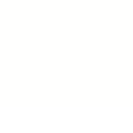
69.00 บาท
ซื้อเลย