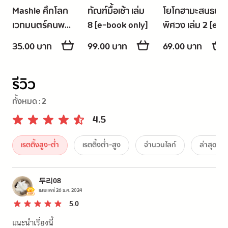
Mashle ศึกโลก
ทัณฑ์มื้อเช้า เล่ม
โยโกฮามะสนธยา
เวทมนตร์คนพลัง
8 [e-book only]
พิศวง เล่ม 2 [e-
กล้าม -ตอน
book only]
35.00 บาท
99.00 บาท
69.00 บาท
พิเศษ- มัชกลับมา
แล้ว!
รีวิว
ทั้งหมด :
2
4.5
เรตติ้งสูง-ต่ำ
เรตติ้งต่ำ-สูง
จำนวนไลก์
ล่าสุด
두리08
เผยแพร่
26 ธ.ค. 2024
5.0
แนะนำเรื่องนี้