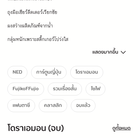
ถุงมือเชียร์ลีดเดอร์เรียกชัย
ผงสร้างผลิตภัณฑ์จากน้ำ
กลุ้มหนักเพราะสติ๊กเกอร์โปร่งใส
แสดงมากขึ้น
คนที่ไม่เอาไหนยิ่งกว่าฉันมาแล้ว
เข็มกลัดสมาชิกชมรมต่างความคิด
NED
การ์ตูนญี่ปุ่น
โดราเอมอน
โชคดีที่ตื่นอยู่
FujikoFFujio
รวมเรื่องสั้น
ไซไฟ
กระดาษยันต์กันภัยของฉัน
แฟนตาซี
คลาสสิก
จบแล้ว
ปีใหม่ที่ยาวนาน
หุ่นยักษ์แฮนด์เมดอาละวาดหนัก
โดราเอมอน (จบ)
ดูทั้งหมด