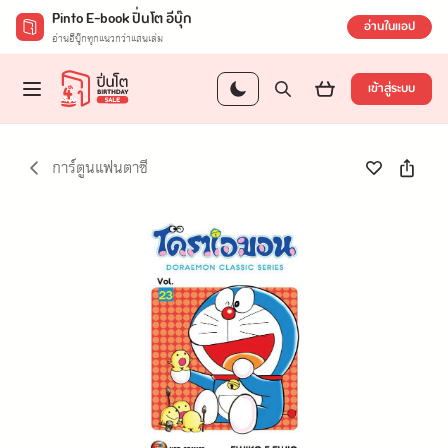
Pinto E-book ปิ่นโต อีบุ๊ก
อ่านในแอป
อ่านอีบุ๊กทุกแนวกว่าแสนเล่ม
เข้าสู่ระบบ
การ์ตูนแฟนตาซี