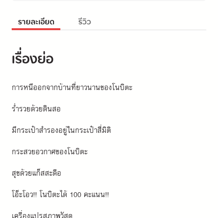
รายละเอียด
รีวิว
เรื่องย่อ
การหนีออกจากบ้านที่ยาวนานของโนบิตะ
ร่ำรวยด้วยดินสอ
มีกระเป๋าสำรองอยู่ในกระเป๋าสี่มิติ
กระสวยอวกาศของโนบิตะ
สุขด้วยแก๊สสะดือ
โอ๊ะโอว!! โนบิตะได้ 100 คะแนน!!
เครื่องแปรสภาพวัสดุ