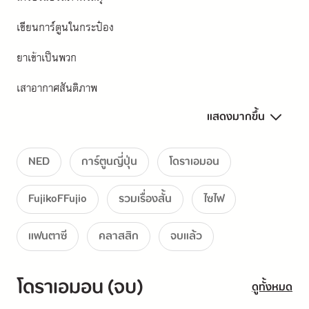
เขียนการ์ตูนในกระป๋อง
ยาเข้าเป็นพวก
เสาอากาศสันติภาพ
แสดงมากขึ้น
ตามรอยแมงมัน
รถไฟสีฟ้าคือบ้านของฉัน
NED
การ์ตูนญี่ปุ่น
โดราเอมอน
แปดวันที่ปราสาทมังกรใต้บาดาล
FujikoFFujio
รวมเรื่องสั้น
ไซไฟ
หนังสือพิมพ์ฉบับวันพรุ่งนี้
แฟนตาซี
คลาสสิก
จบแล้ว
คืนก่อนแต่งงานของโนบิตะ
โดราเอมอน (จบ)
ดูทั้งหมด