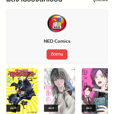
NED Comics
ติดตาม
เล่ม
19
เล่ม
8
เล่ม
2