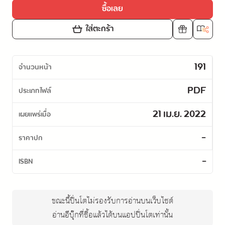
ซื้อเลย
ใส่ตะกร้า
191
จำนวนหน้า
PDF
ประเภทไฟล์
21 เม.ย. 2022
เผยแพร่เมื่อ
-
ราคาปก
-
ISBN
ขณะนี้ปิ่นโตไม่รองรับการอ่านบนเว็บไซต์
อ่านอีบุ๊กที่ซื้อแล้วได้บนแอปปิ่นโตเท่านั้น