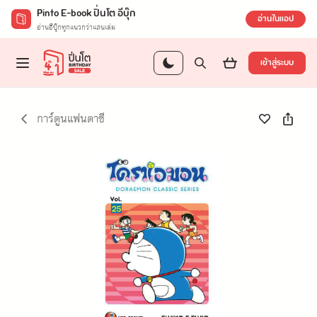
Pinto E-book ปิ่นโต อีบุ๊ก
อ่านในแอป
อ่านอีบุ๊กทุกแนวกว่าแสนเล่ม
เข้าสู่ระบบ
การ์ตูนแฟนตาซี