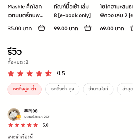
Mashle ศึกโลก
ทัณฑ์มื้อเช้า เล่ม
โยโกฮามะสนธยา
เวทมนตร์คนพลัง
8 [e-book only]
พิศวง เล่ม 2 [e-
กล้าม -ตอน
book only]
35.00 บาท
99.00 บาท
69.00 บาท
พิเศษ- มัชกลับมา
แล้ว!
รีวิว
ทั้งหมด :
2
4.5
เรตติ้งสูง-ต่ำ
เรตติ้งต่ำ-สูง
จำนวนไลก์
ล่าสุด
두리08
เผยแพร่
26 ธ.ค. 2024
5.0
แนะนำเรื่องนี้