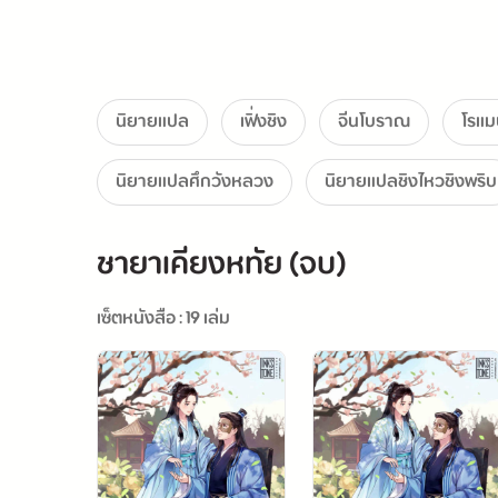
นิยายแปล
เฟิ่งชิง
จีนโบราณ
โรแม
นิยายแปลศึกวังหลวง
นิยายแปลชิงไหวชิงพริบ
ชายาเคียงหทัย (จบ)
เซ็ตหนังสือ : 19 เล่ม
Thai trans