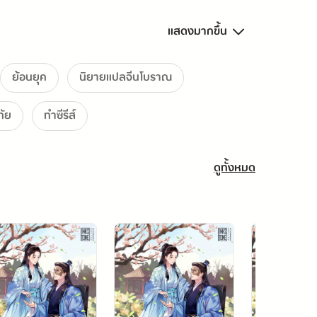
แสดงมากขึ้น
ย้อนยุค
นิยายแปลจีนโบราณ
ทัย
ทำซีรีส์
ดูทั้งหมด
t Co., Ltd.