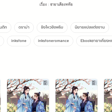
เรื่อง : ชายาเคียงหทัย
ผู้เขียน : เฟิ่งชิง
ผู้แปล : ปิงถังหูลู่
นติก
ดราม่า
ชิงไหวชิงพริบ
นิยายแปลแต่งงาน
บรรณาธิการ : แป้งนุ่ม 
inkstone
inkstoneromance
Ebookชายาเคียงห
ปก : Shadow Pink 
---
[盛世嫡妃] / [凤轻]
©2020 Ink Stone Entertainment Co., Ltd. All rights reserved.
lation rights arranged with China Literature by Ink Stone Entertainmen