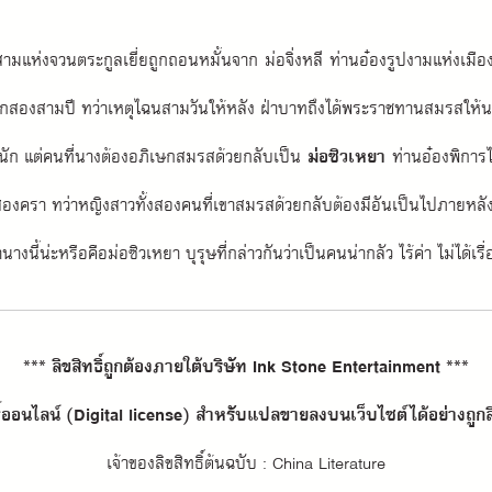
ามแห่งจวนตระกูลเยี่ยถูกถอนหมั้นจาก ม่อจิ่งหลี ท่านอ๋องรูปงามแห่งเมืองห
กสองสามปี ทว่าเหตุไฉนสามวันให้หลัง ฝ่าบาทถึงได้พระราชทานสมรสให้นาง
นดีนัก แต่คนที่นางต้องอภิเษกสมรสด้วยกลับเป็น 
ม่อซิวเหยา
 ท่านอ๋องพิการไ
สองครา ทว่าหญิงสาวทั้งสองคนที่เขาสมรสด้วยกลับต้องมีอันเป็นไปภายหลั
นี้น่ะหรือคือม่อซิวเหยา บุรุษที่กล่าวกันว่าเป็นคนน่ากลัว ไร้ค่า ไม่ได้เรื
*** ลิขสิทธิ์ถูกต้องภายใต้บริษัท Ink Stone Entertainment ***
ธิ์ออนไลน์ (Digital license) สำหรับแปลขายลงบนเว็บไซต์ได้อย่างถูกล
เจ้าของลิขสิทธิ์ต้นฉบับ : China Literature