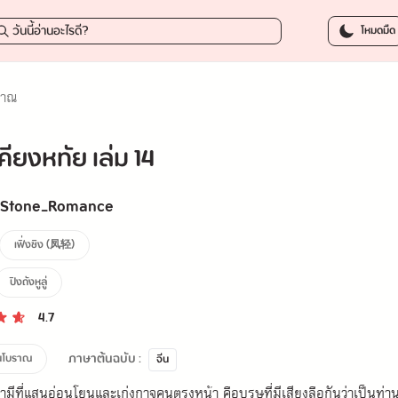
179.0
โหมดมืด
ราณ
คียงหทัย เล่ม 14
k Stone_Romance
เฟิ่งชิง (凤轻)
ปิงถังหูลู่
4.7
ภาษาต้นฉบับ :
ีนโบราณ
จีน
 สามีที่แสนอ่อนโยนและเก่งกาจคนตรงหน้า คือบุรุษที่มีเสียงลือกันว่าเป็นท่