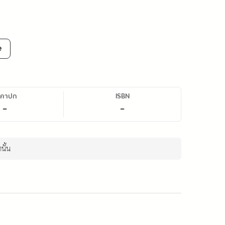
e
าคาปก
ISBN
-
-
นั้น