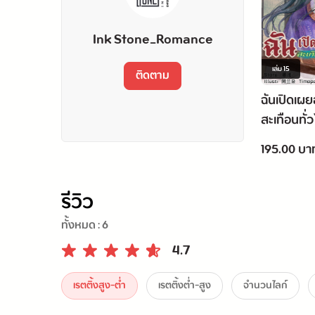
Ink Stone_Romance
เล่ม
15
ติดตาม
ฉันเปิดเผย
สะเทือนทั่
เล่ม 15
195.00 บา
รีวิว
ทั้งหมด :
6
4.7
เรตติ้งสูง-ต่ำ
เรตติ้งต่ำ-สูง
จำนวนไลก์