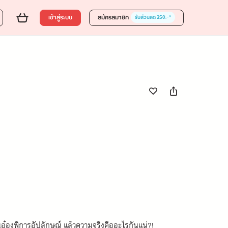
0 บาท
ส่งของขวัญ
ใส่ตะกร้า
ซื้อเลย
เข้าสู่ระบบ
สมัครสมาชิก
รับส่วนลด 250.-*
านอ๋องพิการอัปลักษณ์ แล้วความจริงคืออะไรกันแน่?!