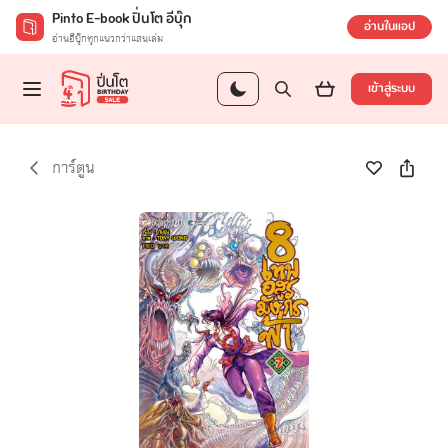
Pinto E-book ปิ่นโต อีบุ๊ก
อ่านในแอป
อ่านอีบุ๊กทุกแนวกว่าแสนเล่ม
เข้าสู่ระบบ
การ์ตูน