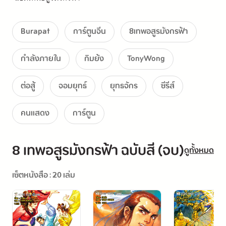
Burapat
การ์ตูนจีน
8เทพอสูรมังกรฟ้า
กำลังภายใน
กิมย้ง
TonyWong
ต่อสู้
จอมยุทธ์
ยุทธจักร
ซีรีส์
คนแสดง
การ์ตูน
8 เทพอสูรมังกรฟ้า ฉบับสี (จบ)
ดูทั้งหมด
เซ็ตหนังสือ : 20 เล่ม