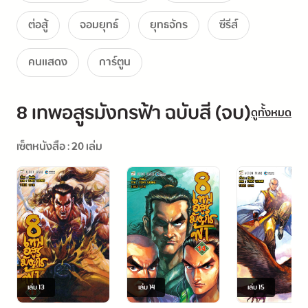
ต่อสู้
จอมยุทธ์
ยุทธจักร
ซีรีส์
คนแสดง
การ์ตูน
8 เทพอสูรมังกรฟ้า ฉบับสี (จบ)
ดูทั้งหมด
เซ็ตหนังสือ : 20 เล่ม
เล่ม
13
เล่ม
14
เล่ม
15