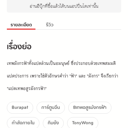
อ่านอีบุ๊กที่ซื้อแล้วได้บนแอปปิ่นโตเท่านั้น
รายละเอียด
รีวิว
เรื่องย่อ
เทพมังกรฟ้าทั้งแปดล้วนเป็นอมนุษย์ ซึ่งประกอบด้วยเทพสมมติ
แปดประการ เพราะใช้ตัวอักษรคำว่า "ฟ้า" และ "มังกร" จึงเรียกว่า 
"แปดเทพอสูรมังกรฟ้า"
Burapat
การ์ตูนจีน
8เทพอสูรมังกรฟ้า
กำลังภายใน
กิมย้ง
TonyWong