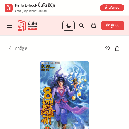
Pinto E-book ปิ่นโต อีบุ๊ก
อ่านในแอป
อ่านอีบุ๊กทุกแนวกว่าแสนเล่ม
เข้าสู่ระบบ
การ์ตูน