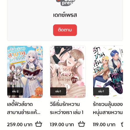
เดกซ์เพรส
ติดตาม
เล่ม
2
เล่ม
1
เล่ม
1
เลดี้ฟิวส์ขาด
วิธีเริ่มรักหวาน
รักชวนลุ้นของ
สาบานชำระแค้น
ระหว่างเรา เล่ม 1
หนุ่มสายหวาน
~จะเอาคืนบ้าน
เล่ม 1
259.00 บาท
139.00 บาท
119.00 บาท
เกิดด้วยตำราเวท