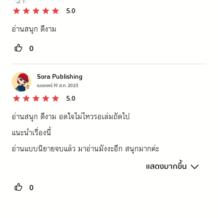
5.0
อ่านสนุก ดีงาม
0
Sora Publishing
เผยแพร่
19 ส.ค. 2023
5.0
อ่านสนุก ดีงาม อดใจไม่ไหวรอเล่มถัดไป

แนะนำเรื่องนี้

อ่านแบบนิยายจบแล้ว มาอ่านมังงะอีก สนุกมากค่ะ

ตอนแรกคิดว่าจะสนุกหรือเปล่านะ เพราะในนิยายใช้ทริกเรื่องชื่อ กั
แสดงมากขึ้น
บการที่คนอ่านไม่เห็นหน้าตัวละคร  แต่พอเป็นมังงะ ทำได้ดีเลยทีเ
0
ดียว ถึงแม้เราจะเห็นหน้าตัวละคร แต่ก็ยังใช้ทริกนั้นได้อยู่

ลายเส้นก็สวยมากๆค่ะ
