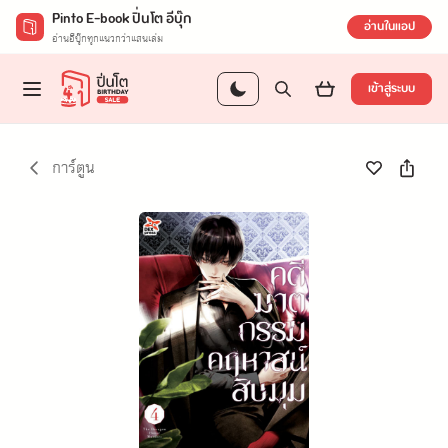
Pinto E-book ปิ่นโต อีบุ๊ก
อ่านในแอป
อ่านอีบุ๊กทุกแนวกว่าแสนเล่ม
เข้าสู่ระบบ
การ์ตูน