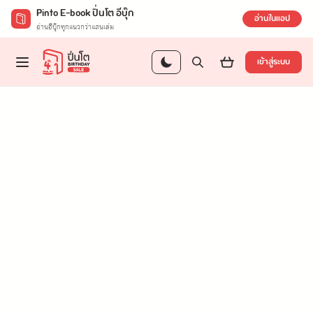
Pinto E-book ปิ่นโต อีบุ๊ก
อ่านในแอป
อ่านอีบุ๊กทุกแนวกว่าแสนเล่ม
เข้าสู่ระบบ