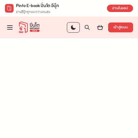
Pinto E-book ปิ่นโต อีบุ๊ก
อ่านในแอป
อ่านอีบุ๊กทุกแนวกว่าแสนเล่ม
เข้าสู่ระบบ