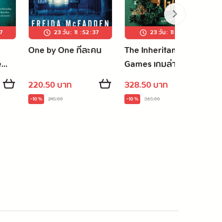
6
23 วัน
:
11
:
52
:
36
23 วัน
:
11
:
52
:
36
One by One ทีละคน
The Inheritance
e
Games เกมล่ามรดก
220.50 บาท
328.50 บาท
-10 %
245.00
-10 %
365.00