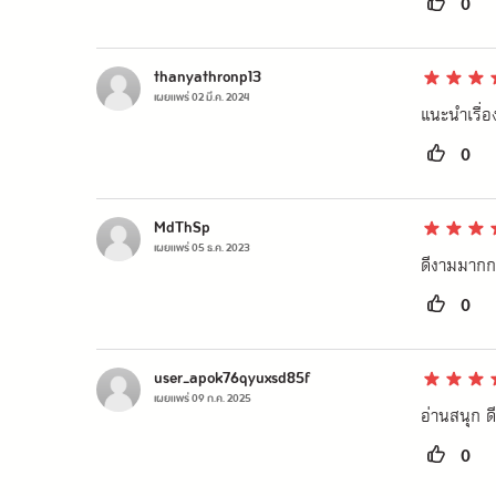
0
ตัวเรากับม
มนี้ขึ้นม
thanyathronp13
เผยแพร่
02 มี.ค. 2024
แนะนำเรื่อ
0
MdThSp
เผยแพร่
05 ธ.ค. 2023
ดีงามมากกก
0
user_apok76qyuxsd85f
เผยแพร่
09 ก.ค. 2025
อ่านสนุก ด
0