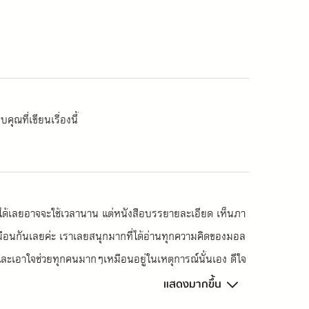
ุณที่เขียนเรื่องนี้
ต่อไปได้เลยอาจจะใช้เวลานาน แต่หนังสือบรรยายละเอียด เห็นภา
ือนกันเลยค่ะ เราเลยสนุกมากที่ได้อ่านทุกความคิดของมอล
ต้นและเอาใจช่วยทุกคนมากๆเหมือนอยู่ในเหตุการณ์นั้นเอง ดีใจ
ณจิเซลและที่สำคัญคือคุณยายฟลอร่าที่เลี้ยงมอลลี่มาได้พิเศษแ
แสดงมากขึ้น
แล้วก็มองโลกในแง่ดีมากขึ้นแต่ก็อยู่กับความเป็นจริง จริงๆ