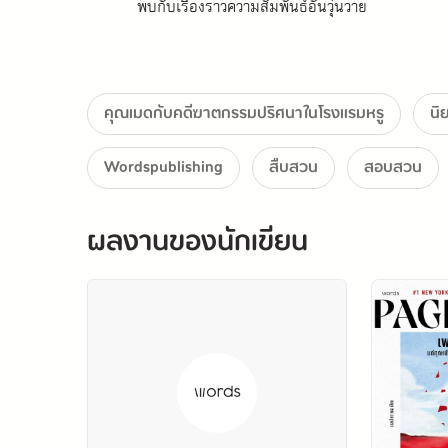
พบกับเรื่องราวความสัมพันธ์อันวุ่นวาย 
การเยียวยารอยร้าวในจิตใจซึ่งแตกสลาย 
และการเติบโตของตัวละครที่ชวนให้ทุกคนเอาใจช่ว
คุณเมดกับคดีฆาตกรรมปริศนาในโรงแรมหรู
นิ
นี่คือหนังสือสุดลึกลับที่จะเผยให้เห็นว่า
Wordspublishing
สืบสวน
สอบสวน
ปริศนาทั้งหมดแก้ไขได้ผ่านการเชื่อมโยงกันของจิตใ
.
ผลงานของนักเขียน
หนังสือที่เป็นกระแสมาแรงตั้งแต่ครั้งแรกที่ตีพิมพ์ 
สร้างปรากฏการณ์ด้วยยอดขายกว่า 1 ล้านเล่ม แปล
และทาง Universal ได้ซื้อลิขสิทธิ์ในการสร้างเป็นภา