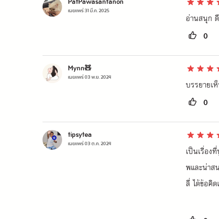
PatPawasantanon
เผยแพร่
31 มี.ค. 2025
อ่านสนุก ด
0
Mynn🧸
เผยแพร่
03 พ.ย. 2024
บรรยายเห็น
0
tipsytea
เผยแพร่
03 ต.ค. 2024
เป็นเรื่อง
พและน่าสน
ลี่ ได้ข้อ
ที่เมดมอลล
ละเฉลียวฉล