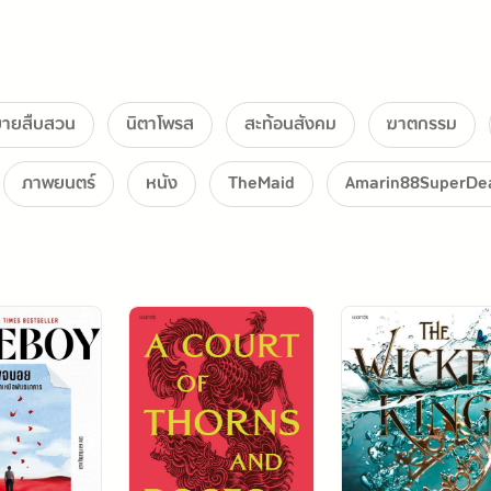
ยจนหน้ากระดาษสุดท้าย 
ยายสืบสวน
นิตาโพรส
สะท้อนสังคม
ฆาตกรรม
ภาพยนตร์
หนัง
TheMaid
Amarin88SuperDe
จมนุษย์
แล้วกว่า 30 ภาษา 
พยนตร์เป็นที่เรียบร้อยแล้ว!