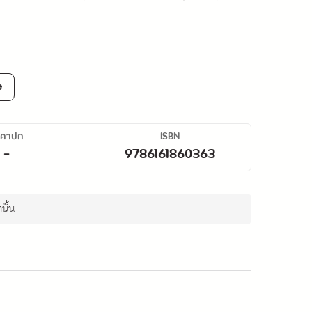
e
าคาปก
ISBN
-
9786161860363
นั้น