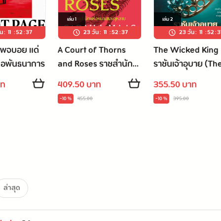
เล่ม
1
เล่ม
2
ัน
:
11
:
52
:
36
23 วัน
:
11
:
52
:
36
23 วัน
:
11
:
52
:
3
เพจบอย แด่
A Court of Thorns
The Wicked King
นือพันธนาการ
and Roses ราชสำนัก
ราชันเจ้าอุบาย (Th
แห่งหนามและกุหลาบ
Cruel Prince #2)
าท
409.50 บาท
355.50 บาท
-10 %
455.00
-10 %
395.00
ล่าสุด