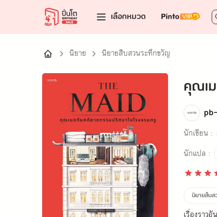
เลือกหมวด
นิยาย
นิยายสืบสวนระทึกขวัญ
คุณเม
pb
นักเขียน :
นักแปล :
นิยายสืบส
เรื่องราวอ