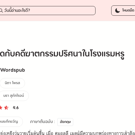
273.75 บาท
-
โหมดมืด
ดกับคดีฆาตกรรมปริศนาในโรงแรมหรู
-Wordspub
นิตา โพรส
นรา สุภัคโรจน์
4.6
ภาษาต้นฉบับ :
วนระทึกขวัญ
อังกฤษ
ันยุ่งเหยิงวุ่นวายเริ่มต้นขึ้น เมื่อ #มอลลี เมดผู้มีความบกพร่องทางการ