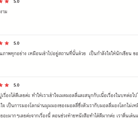
5.0
ีงาม
5.0
ภาพทุกอย่าง เหมือนเข้าไปอยู่สถานที่นั้นด้วย  เป็นกำลังใจให้นักเขียน ขอบค
5.0
ที่ปูเรื่องได้ดีเลยค่ะ ทำให้เราเข้าใจเมดมอลลี่และสนุกกับเนื้อเรื่องในบท
ใจ เป็นการมองโลกผ่านมุมมองของมอลลี่ซึ่งตัวเรากับมอลลี่มองโลกไม่เหม
คิดเยอะมากๆเลยค่ะจากเรื่องนี้ ตอนช่วงท้ายหนังสือทำได้ดีมากค่ะ เราตื่นเ
ี่ได้เจอคนที่น่ารักทั้งมิสเตอร์เพรสต์ลี่ คุณชาร์ลอต ณวน เพื่อนที่ทำงาน คุ
าดอย่างไม่เหมือนใคร ประทับใจจริงๆค่ะ หลังจากอ่านจบเราก็รู้สึกรักตัวเอง