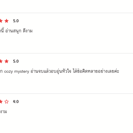
อลลี่ก็มีบางอย่างที่คล้ายกันสุดๆเลยค่ะก็คือรักความสะอาด 55555 อ่านเพ
านะคะ 🤍
5.0
งนี้ อ่านสนุก ดีงาม
5.0
 cozy mystery อ่านจบแล้วอบอุ่นหัวใจ ได้ข้อคิดหลายอย่างเลยค่ะ
4.0
ีงาม