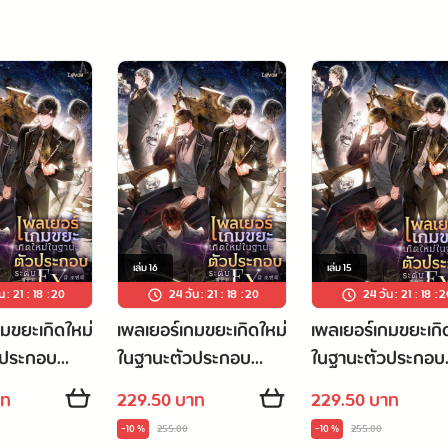
เล่ม
16
เล่ม
15
น
:
21
:
18
:
19
24 วัน
:
21
:
18
:
19
24 วัน
:
21
:
18
:
1
กมขยะเกิดใหม่
เพลเยอร์เกมขยะเกิดใหม่
เพลเยอร์เกมขยะเกิ
วประกอบ
ในฐานะตัวประกอบ
ในฐานะตัวประกอบ
่ม 17
ระดับ EX เล่ม 16
ระดับ EX เล่ม 15
าท
229.50 บาท
229.50 บาท
-10 %
255.00
-10 %
255.00