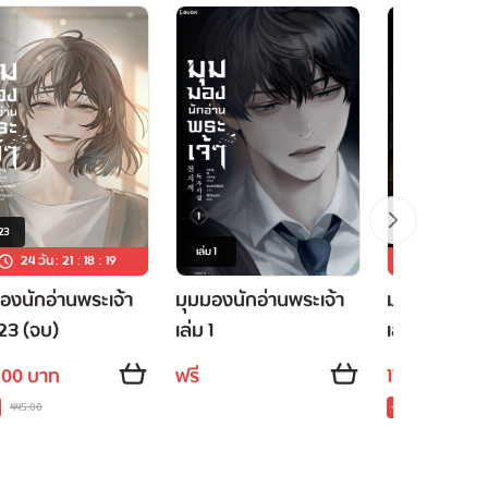
23
เล่ม
2
เล่ม
1
24 วัน
:
21
:
18
:
18
24 วัน
:
องนักอ่านพระเจ้า
มุมมองนักอ่านพระเจ้า
มุมมองนักอ่า
 23 (จบ)
เล่ม 1
เล่ม 2
.00 บาท
ฟรี
178.75 บาท
445.00
-35 %
275.00