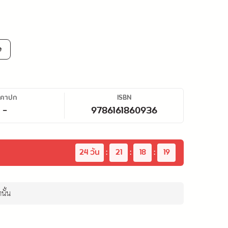
e
าคาปก
ISBN
-
9786161860936
24
 วัน
:
21
:
18
:
18
นั้น