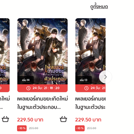
ดูทั้งหมด
เล่ม
14
เล่ม
13
9
24 วัน
:
21
:
18
:
19
24 วัน
:
21
:
18
:
19
ดใหม่
เพลเยอร์เกมขยะเกิดใหม่
เพลเยอร์เกมขยะเกิดใหม่
ในฐานะตัวประกอบ
ในฐานะตัวประกอบ
ระดับ EX เล่ม 14
ระดับ EX เล่ม 13
229.50 บาท
229.50 บาท
-10 %
255.00
-10 %
255.00