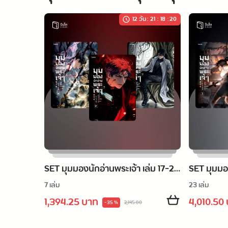
12 วัน
:
21
:
18
:
19
SET มุมมองนักอ่านพระเจ้า เล่ม 17-23
SET มุมมอง
(จบ)
7 เล่ม
(จบ)
23 เล่ม
1,394.25 บาท
4,010.50
-35 %
2,145.00