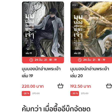
เล่ม
19
เล่ม
20
24 วัน
:
21
:
18
:
18
24 วัน
:
21
:
18
:
18
มุมมองนักอ่านพระเจ้า
มุมมองนักอ่านพระเจ้า
เล่ม 19
เล่ม 20
220.00 บาท
192.50 บาท
-20 %
275.00
-30 %
275.00
คุ้มกว่า เมื่อซื้ออีบุ๊กจัดชุด