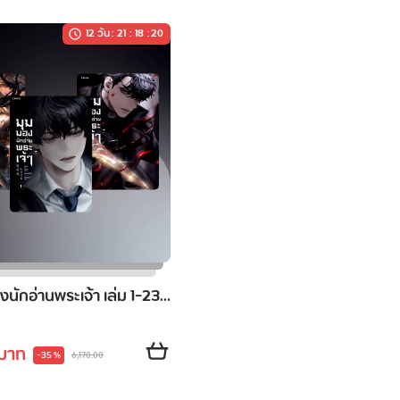
12 วัน
:
21
:
18
:
19
นักอ่านพระเจ้า เล่ม 1-23
 บาท
-35 %
6,170.00