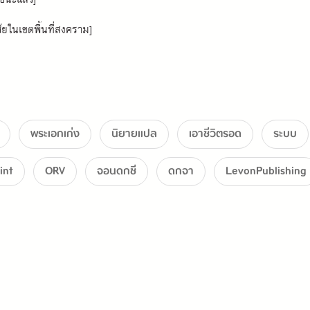
ัยในเขตพื้นที่สงคราม]
 <เอเดน>
พระเอกเก่ง
นิยายแปล
เอาชีวิตรอด
ระบบ
ราชาปีศาจทั้งหลายกัน
int
ORV
จอนดกชี
ดกจา
LevonPublishing