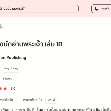
178.75 บาท
-
โหมดมืด
ั่น
นักอ่านพระเจ้า เล่ม 18
on Publishing
sing N song
8 hours
5.0
ภาษาต้นฉบับ :
ซีแอ็คชั่น
เกาหลี
 <คิมดกจาคอมพานี> คือขัดขวางไม่ให้มหาสงครามเทพและปีศาจมีผลตัดสิน