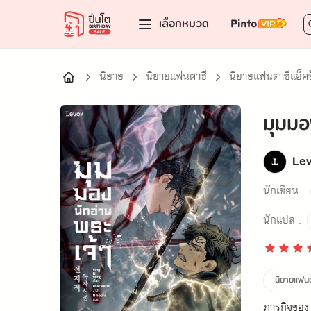
เลือกหมวด
นิยาย
นิยายแฟนตาซี
นิยายแฟนตาซีแอ็คช
มุมมอง
Lev
นักเขียน :
นักแปล :
นิยายแฟนตา
ภารกิจของ