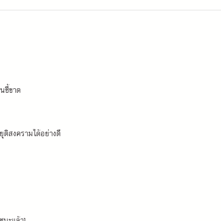
นชี้ขาด
ยุติสงครามได้อย่างดี
ยชนะแล้ว]