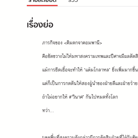
รายละเอียด
รีวิว
เรื่องย่อ
ภารกิจของ <คิมดกจาคอมพานี>
คือขัดขวางไม่ให้มหาสงครามเทพและปีศาจมีผลตัดสิ
แม้การยืดเยื้อจะทำให้ ‘แต้มโกลาหล’ ยิ่งเพิ่มมากขึ้น
แต่ก็เป็นการกดดันให้สองผู้นำของฝ่ายดีและฝ่ายร้าย
ถ้าไม่อยากให้ #‘วินาศ’ กันไปหมดทั้งโลก
ทว่า...
[เขตพื้นที่สงครามดังกล่าวมีการตัดสินฝ่ายที่ได้รับชั