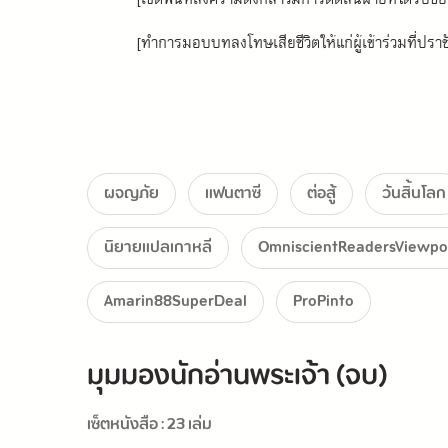
[ทำการมอบบทลงโทษเสียชีวิตให้แก่ผู้เข้าร่วมที่ปราช
มีสมาชิกกลุ่มที่ทำภารกิจไม่สำเร็จ!
จะใช่ฮันซูยองที่ต้องต้านทัพกลุ่มดาวฝ่ายดีที่นำโดย
ผจญภัย
แฟนตาซี
ต่อสู้
วันสิ้นโลก
หรือเป็นจองฮีวอนกับอีฮยอนซอง ที่เผชิญหน้าเหล่า
นิยายแปลเกาหลี
OmniscientReadersViewpo
Amarin88SuperDeal
ProPinto
มุมมองนักอ่านพระเจ้า (จบ)
เซ็ตหนังสือ : 23 เล่ม