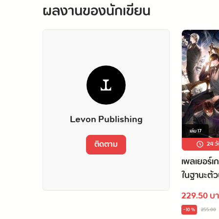
ผลงานของนักเขียน
Levon Publishing
เล่ม
17
ติดตาม
24 วั
เพลเยอร์เ
ในฐานะตั
ระดับ EX เล
229.50 บ
-10 %
255.00