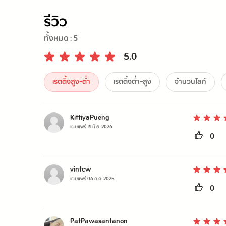
รีวิว
ทั้งหมด :
5
5.0
เรตติ้งสูง-ต่ำ
เรตติ้งต่ำ-สูง
จำนวนไลก์
KittiyaPueng
เผยแพร่
14 มิ.ย. 2026
0
vintcw
เผยแพร่
06 ก.ค. 2025
0
PatPawasantanon