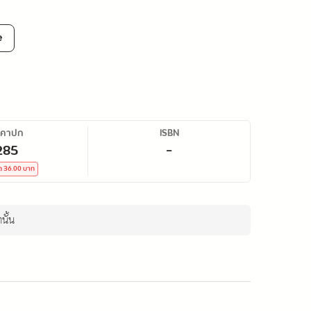
e
าคาปก
ISBN
285
-
ด
36.00
บาท
นั้น