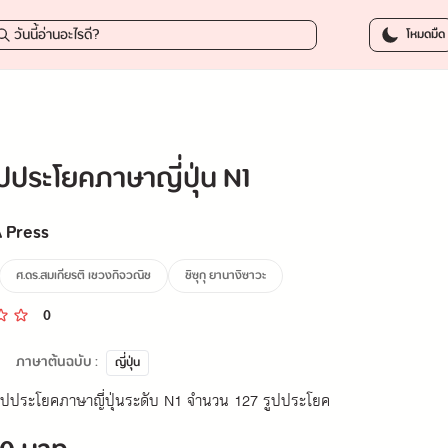
249.0
โหมดมืด
ูปประโยคภาษาญี่ปุ่น N1
 Press
ศ.ดร.สมเกียรติ เชวงกิจวณิช
ชิซุกุ ยานางิซาวะ
0
ภาษาต้นฉบับ :
ญี่ปุ่น
ูปประโยคภาษาญี่ปุ่นระดับ N1 จำนวน 127 รูปประโยค