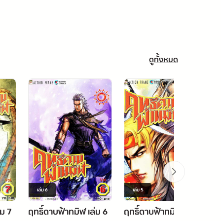
ดูทั้งหมด
เล่ม
6
เล่ม
5
่ม 7
ฤทธิ์ดาบฟ้าทมิฬ เล่ม 6
ฤทธิ์ดาบฟ้าทมิฬ เล่ม 5