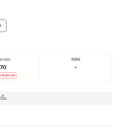
e
าคาปก
ISBN
70
-
ัด
15.00
บาท
นั้น