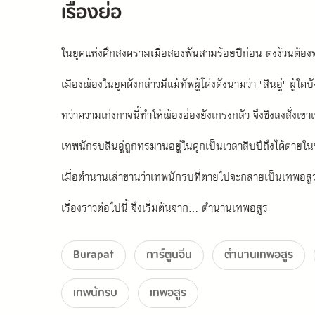
เรื่องย่อ
ในยุคแห่งศึกสงครามเมื่อสองพันสามร้อยปีก่อน ตงง้วนต้อง
เมืองฌ้องในยุคดังกล่าวมีแม้ทัพผู้โด่งดังนามว่า "สินอู่" ผู
ทว่าความเก่งกาจนี้ทำให้ฌ้องอ๋องยังเกรงกลัว จึงชิงลงสั่งเขา
เทพนักรบสินอู่ถูกทรมานอยู่ในคุกเป็นเวลาสิบปีถึงได้ตายใ
เมื่อตำนานเล่าขานว่าเทพนักรบที่ตายไปจะกลายเป็นเทพอสูร
เรื่องราวต่อไปนี้ จึงเริ่มต้นจาก... ตำนานเทพอสูร
Burapat
การ์ตูนจีน
ตำนานเทพอสูร
เทพนักรบ
เทพอสูร