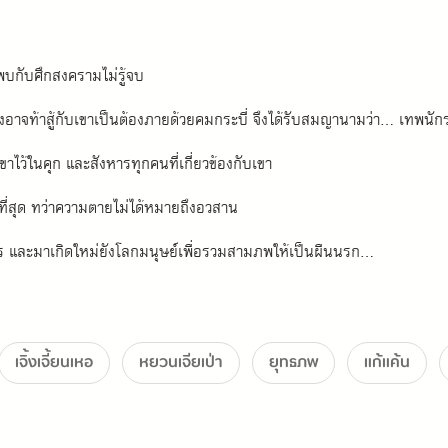
พบกับศึกสงครามไม่รู้จบ
้ใดบังอาจท้าสู้กับเขาเป็นต้องภายด้วยคมกระบี่ จึงได้รับสมญานามว่า... เทพนั
เขาไว้ในคุก และสังหารทุกคนที่เกี่ยวข้องกับเขา
นที่สุด ทว่าความตายไม่ได้หมายถึงอวสาน
 และมาเกิดใหม่ยังโลกมนุษย์เพื่อรวมสามภพให้เป็นผืนนรก...
เจิ้งเจี้ยนเหอ
หยวนเจียเป่า
ยุทธภพ
แก้แค้น