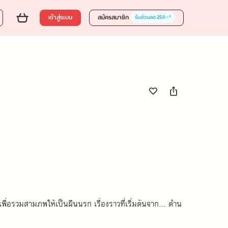
0 บาท
ส่งของขวัญ
ใส่ตะกร้า
ซื้อเลย
เข้าสู่ระบบ
สมัครสมาชิก
รับส่วนลด 250.-*
่อรวมสามภพให้เป็นผืนนรก เรื่องราวที่เริ่มต้นจาก... ตำน