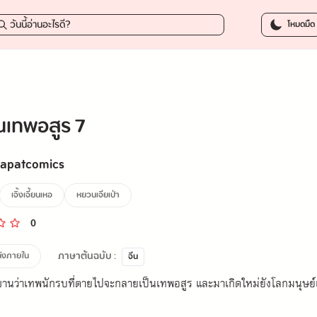
55.0
โหมดมืด
เทพอสูร 7
rapatcomics
เจิ้งเจี้ยนเหอ
หยวนเจียเป่า
0
ภาษาต้นฉบับ :
ลังภายใน
จีน
านว่าเทพนักรบที่ตายไปจะกลายเป็นเทพอสูร และมาเกิดใหม่ยังโลกมนุษย์เพื