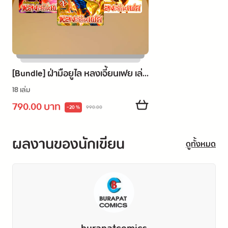
[Bundle] ฝ่ามือยูไล หลงเจี้ยนเฟย เล่ม
1-18
18 เล่ม
790.00 บาท
-20 %
990.00
ผลงานของนักเขียน
ดูทั้งหมด