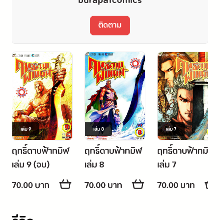
burapatcomics
ติดตาม
เล่ม
9
เล่ม
8
เล่ม
7
ฤทธิ์ดาบฟ้าทมิฬ
ฤทธิ์ดาบฟ้าทมิฬ
ฤทธิ์ดาบฟ้าทมิฬ
เล่ม 9 (จบ)
เล่ม 8
เล่ม 7
70.00 บาท
70.00 บาท
70.00 บาท