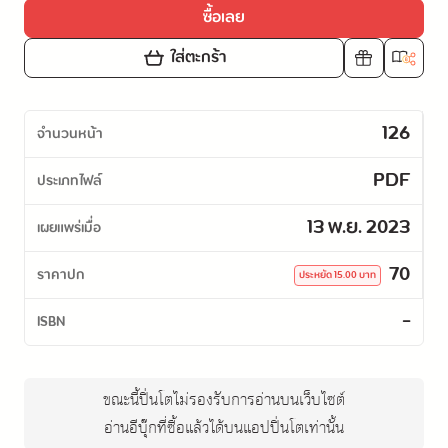
ซื้อเลย
ใส่ตะกร้า
126
จำนวนหน้า
PDF
ประเภทไฟล์
13 พ.ย. 2023
เผยแพร่เมื่อ
70
ราคาปก
ประหยัด
15.00
บาท
-
ISBN
ขณะนี้ปิ่นโตไม่รองรับการอ่านบนเว็บไซต์
อ่านอีบุ๊กที่ซื้อแล้วได้บนแอปปิ่นโตเท่านั้น