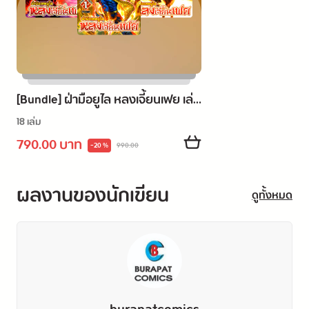
[Bundle] ฝ่ามือยูไล หลงเจี้ยนเฟย เล่ม
1-18
18 เล่ม
790.00 บาท
-20 %
990.00
ผลงานของนักเขียน
ดูทั้งหมด