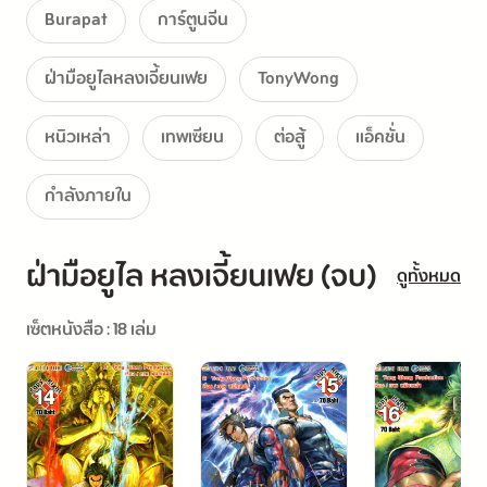
Burapat
การ์ตูนจีน
ฝ่ามือยูไลหลงเจี้ยนเฟย
TonyWong
หนิวเหล่า
เทพเซียน
ต่อสู้
แอ็คชั่น
กำลังภายใน
ฝ่ามือยูไล หลงเจี้ยนเฟย (จบ)
ดูทั้งหมด
เซ็ตหนังสือ : 18 เล่ม