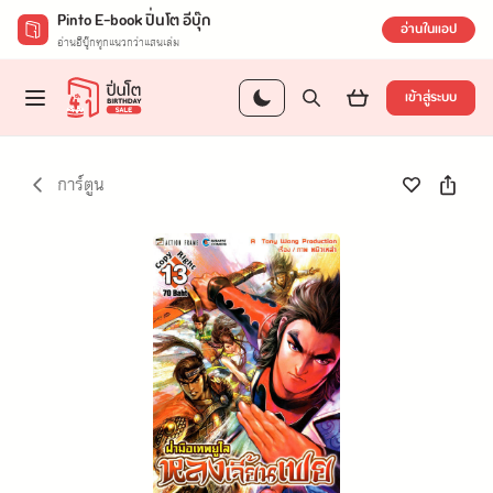
Pinto E-book ปิ่นโต อีบุ๊ก
อ่านในแอป
อ่านอีบุ๊กทุกแนวกว่าแสนเล่ม
เข้าสู่ระบบ
การ์ตูน