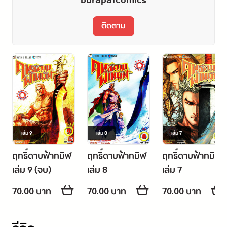
burapatcomics
ติดตาม
เล่ม
9
เล่ม
8
เล่ม
7
ฤทธิ์ดาบฟ้าทมิฬ
ฤทธิ์ดาบฟ้าทมิฬ
ฤทธิ์ดาบฟ้าทมิฬ
เล่ม 9 (จบ)
เล่ม 8
เล่ม 7
70.00 บาท
70.00 บาท
70.00 บาท