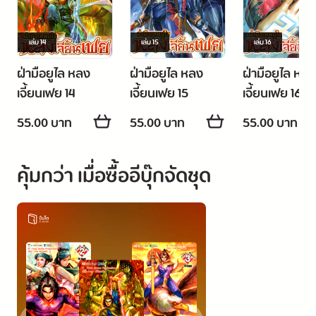
เล่ม
14
เล่ม
15
เล่ม
16
ฝ่ามือยูไล หลง
ฝ่ามือยูไล หลง
ฝ่ามือยูไล หลง
เจี้ยนเฟย 14
เจี้ยนเฟย 15
เจี้ยนเฟย 16
55.00 บาท
55.00 บาท
55.00 บาท
คุ้มกว่า เมื่อซื้ออีบุ๊กจัดชุด