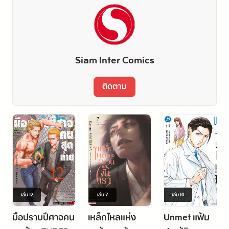
Siam Inter Comics
ติดตาม
เล่ม
12
เล่ม
7
เล่ม
10
มือปราบปีศาจคน
เหล็กไหลแห่ง
Unmet แฟ้ม