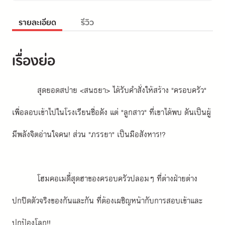
รายละเอียด
รีวิว
เรื่องย่อ
สุดยอดสปาย <สนธยา> ได้รับคำสั่งให้สร้าง "ครอบครัว" 
เพื่อลอบเข้าไปในโรงเรียนชื่อดัง แต่ "ลูกสาว" ที่เขาได้พบ ดันเป็นผู้
มีพลังจิตอ่านใจคน! ส่วน "ภรรยา" เป็นมือสังหาร!?
โฮมคอเมดี้สุดฮาของครอบครัวปลอมๆ ที่ต่างฝ่ายต่าง
ปกปิดตัวจริงของกันและกัน ที่ต้องเผชิญหน้ากับการสอบเข้าและ
ปกป้องโลก!!