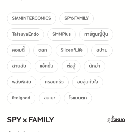
SIAMINTERCOMICS
SPYxFAMILY
TatsuyaEndo
SMMPlus
การ์ตูนญี่ปุ่น
คอเมดี้
ตลก
SliceofLife
สปาย
สายลับ
แอ็คชั่น
ต่อสู้
นักฆ่า
พลังพิเศษ
ครอบครัว
อบอุ่นหัวใจ
feelgood
อนิเมะ
โรแมนติก
SPY x FAMILY
ดูทั้งหมด