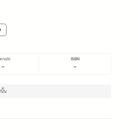
e
าคาปก
ISBN
-
-
นั้น