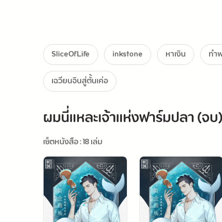
ทว่าระหว่างที่สำรวจทะเล
SliceOfLife
inkstone
หาเงิน
ทำฟ
เฉวียนจินสู่ตั้นเค่อ
ผมนี่แหละเจ้าแห่งฟาร์มปลา (จบ
จิตสำนึกของ
เซ็ตหนังสือ : 18 เล่ม
ได้รับลิขสิท