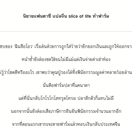
นิยายแฟนตาซี แปลจีน slice of life ทำฟาร์ม
ดซบของ 'ฉินสือโอว' เริ่มต้นด้วยการถูกใส่ร้ายว่ายักยอกเงินและถูกให้ออกจ
หนำซ้ำยังต้องชดใช้จนไม่มีแม้แต่เงินจ่ายค่าเช่าห้อง
ม่รู้ว่าโชคดีหรืออะไร เขาพบว่าคุณปู่รองได้ทิ้งพินัยกรรมมูลค่าหลายร้อยล้านไ
นั่นคือฟาร์มปลาที่แคนาดา
แต่ที่นั่นกลับโกโรโกโสทรุดโทรม ปลาสักตัวก็แทบไม่มี
นอกจากนั้นยังต้องเสียภาษีการยืนยันพินัยกรรมจำนวนมากอีก
จากที่ตอนแรกเขากะจะขายฟาร์มแล้วหอบเงินกลับประเทศจีน