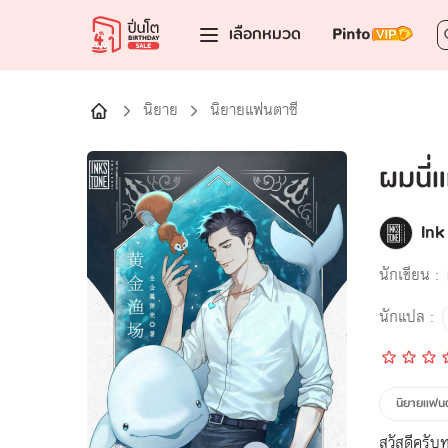
เลือกหมวด
นิยาย
นิยายแฟนตาซี
ผมนี่แ
Ink
นักเขียน :
นักแปล :
นิยายแฟน
สวัสดีครับ