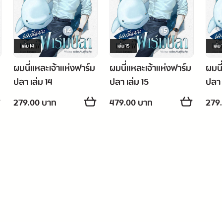
เจ้าของลิขสิทธิ์ต้นฉบับ : China Literature
เรื่อง : ผมนี่แหละเจ้าแห่งฟาร์มปลา
เล่ม
14
เล่ม
15
เล่ม
ผู้เขียน : เฉวียนจินสู่ตั้นเค่อ
ผมนี่แหละเจ้าแห่งฟาร์ม
ผมนี่แหละเจ้าแห่งฟาร์ม
ผมนี
ผู้แปล : Marano team
ปลา เล่ม 14
ปลา เล่ม 15
ปลา 
---
279.00 บาท
479.00 บาท
279
[黄金渔场] / [全金属弹壳]
©2020 Ink Stone Entertainment Co., Ltd. All rights reserved.
lation rights arranged with China Literature by Ink Stone Entertainmen