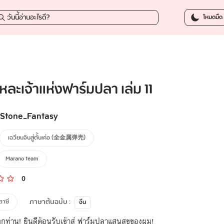
279.0
โหมดมืด
หละเจ้าแห่งฟาร์มปลา เล่ม 11
 Stone_Fantasy
เฉวียนจินสู่ตั้นเค่อ (全金属弹壳)
Marano team
0
ภาษาต้นฉบับ :
ตาซี
จีน
ทุกท่าน! ยินดีต้อนรับเข้าสู่ ฟาร์มปลาแสนสุขของผม!