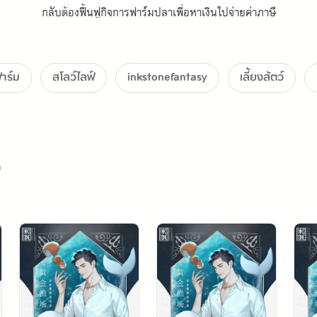
กลับต้องฟื้นฟูกิจการฟาร์มปลาเพื่อหาเงินไปจ่ายค่าภาษี
ไม่งั้นจะต้องยอมเสียฟาร์มให้ทางการไป
สาบในเกาะ เขาถูกปลาทำร้ายจนเลือดที่คางหยดลงไปบนจี้รูปหัวใจสีน้ำเงินที่
าร์ม
สโลว์ไลฟ์
inkstonefantasy
เลี้ยงสัตว์
ทำให้ตัวจี้หลอมเข้าไปในตัวเขา
จากนั้นมา...
)
เขาก็สามารถสำรวจและควบคุมท้องน้ำรวมถึงทำการเยียวยาและรักษาสิ่งมีชี
และนี่ คือหนทางกอบกู้ฟาร์มมรดกของเขา!
*** ลิขสิทธิ์ถูกต้องภายใต้บริษัท Ink Stone Entertainment ***
ธิ์ออนไลน์ (Digital license) สำหรับแปลขายลงบนเว็บไซต์ได้อย่างถูกล