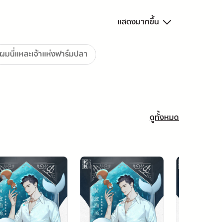
แสดงมากขึ้น
มีชื่อว่า 'หัวใจโพไซดอน'
ผมนี่แหละเจ้าแห่งฟาร์มปลา
ดูทั้งหมด
วิตในทะเลได้
ิขสิทธิ์ 100%