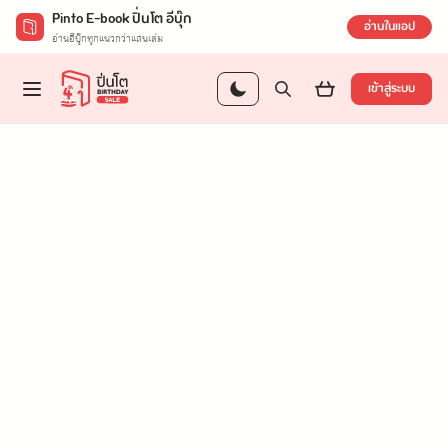
Pinto E-book ปิ่นโต อีบุ๊ก
อ่านในแอป
อ่านอีบุ๊กทุกแนวกว่าแสนเล่ม
เข้าสู่ระบบ