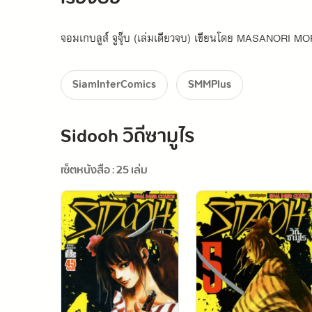
จอมเกบลูส์ จูจุ๊บ (เล่มเดียวจบ) เขียนโดย MASANORI M
SiamInterComics
SMMPlus
Sidooh วิถีซามูไร
เซ็ตหนังสือ : 25 เล่ม