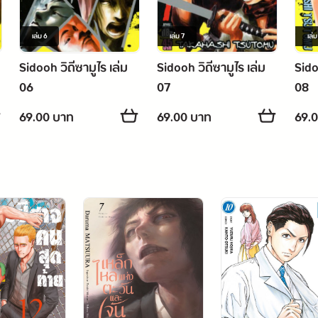
เล่ม
6
เล่ม
7
เล่
Sidooh วิถีซามูไร เล่ม
Sidooh วิถีซามูไร เล่ม
Sido
06
07
08
69.00 บาท
69.00 บาท
69.