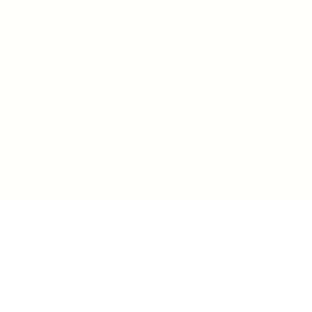
แนะนำ
เกี่ยว