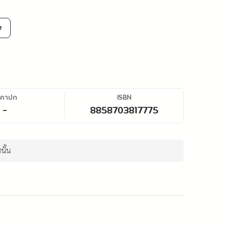
e
าคาปก
ISBN
-
8858703817775
นั้น