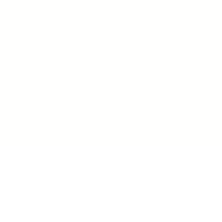
กับเว็บไซต์
นโยบาย