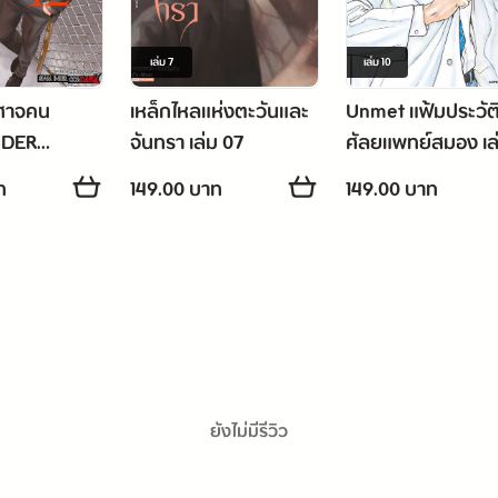
เล่ม
7
เล่ม
10
ีศาจคน
เหล็กไหลแห่งตะวันและ
Unmet แฟ้มประวัต
NDER
จันทรา เล่ม 07
ศัลยแพทย์สมอง เล่
่ม 12
ท
149.00 บาท
149.00 บาท
ยังไม่มีรีวิว