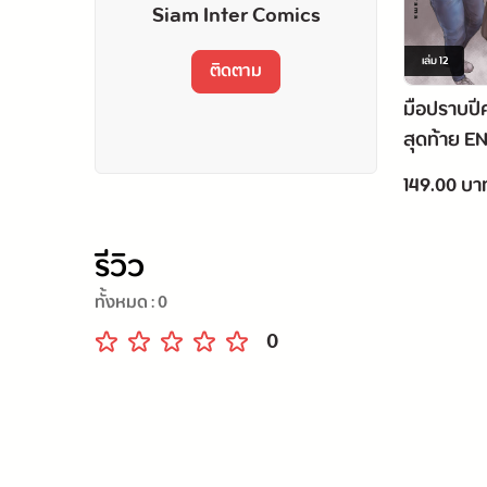
Siam Inter Comics
เล่ม
12
ติดตาม
มือปราบป
สุดท้าย E
GEISTER เล
149.00 บา
รีวิว
ทั้งหมด :
0
0