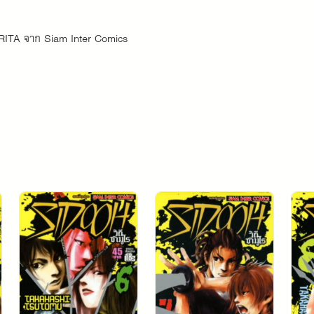
ORITA จาก Siam Inter Comics