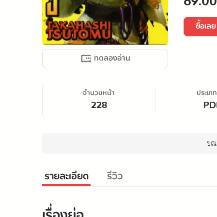
69.00
ซื้อเลย
ทดลองอ่าน
จำนวนหน้า
ประเภท
228
PD
ขณะ
รายละเอียด
รีวิว
เรื่องย่อ