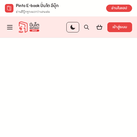
Pinto E-book ปิ่นโต อีบุ๊ก
อ่านในแอป
อ่านอีบุ๊กทุกแนวกว่าแสนเล่ม
เข้าสู่ระบบ